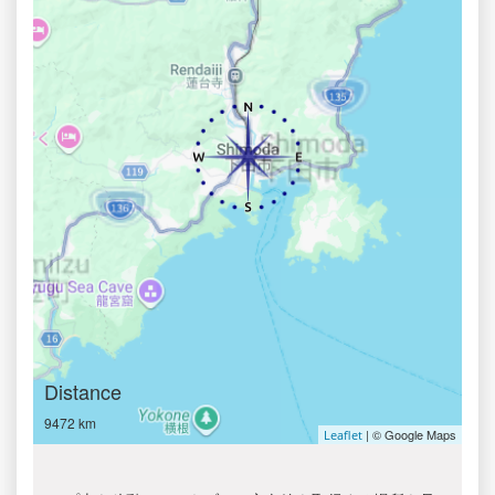
Distance
9472 km
| © Google Maps
Leaflet