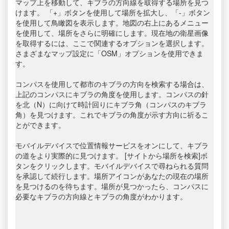
マップ上を移動して、キブラの方向線を取得する場所を見つ
けます。 「+」ボタンを使用して場所を拡大し、「-」ボタン
を使用して鳥瞰図を表示します。地図の右上にあるメニュー
を使用して、場所をさらに明確にします。現在地の衛星画像
を取得するには、ここで関連するオプションを選択します。
さまざまなマップ設定に「OSM」オプションを使用できま
す。
コンパスを使用して都市のキブラの方向を検索する場合は、
上記のコンパスにキブラの角度を使用します。コンパスの針
を北（N）に向けて時計回りにキブラ角（コンパスのキブラ
角）を見つけます。これでキブラの角度が示す方向に祈るこ
とができます。
モバイルデバイスで位置情報サービスをオンにして、キブラ
の道をより実際的に見つけます。 [サイトから場所を検索]ボ
タンをクリックします。モバイルデバイスで尋ねられる質問
を承認して続行します。場所アイコンがあなたの現在の場所
を見つけるのを待ちます。場所が見つかったら、コンパスに
必要なキブラの方向線とキブラの角度がわかります。