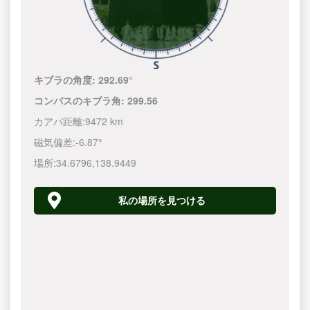
キブラの角度:
292.69°
コンパスのキブラ角:
299.56
カアバ距離:
9472 km
磁気偏差:
-6.87°
場所:
34.6796
,
138.9450
私の場所を見つける