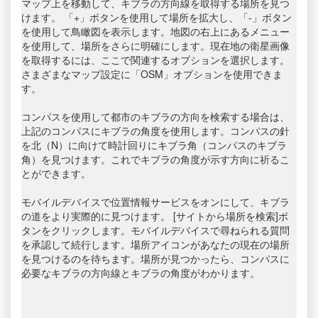
マップ上を移動して、キブラの方向線を取得する場所を見つ
けます。 「+」ボタンを使用して場所を拡大し、「-」ボタン
を使用して鳥瞰図を表示します。地図の右上にあるメニュー
を使用して、場所をさらに明確にします。現在地の衛星画像
を取得するには、ここで関連するオプションを選択します。
さまざまなマップ設定に「OSM」オプションを使用できま
す。
コンパスを使用して都市のキブラの方向を検索する場合は、
上記のコンパスにキブラの角度を使用します。コンパスの針
を北（N）に向けて時計回りにキブラ角（コンパスのキブラ
角）を見つけます。これでキブラの角度が示す方向に祈るこ
とができます。
モバイルデバイスで位置情報サービスをオンにして、キブラ
の道をより実際的に見つけます。 [サイトから場所を検索]ボ
タンをクリックします。モバイルデバイスで尋ねられる質問
を承認して続行します。場所アイコンがあなたの現在の場所
を見つけるのを待ちます。場所が見つかったら、コンパスに
必要なキブラの方向線とキブラの角度がわかります。