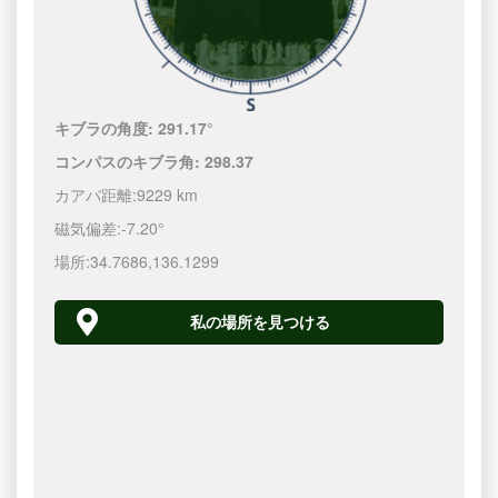
キブラの角度:
291.17°
コンパスのキブラ角:
298.37
カアバ距離:
9229 km
磁気偏差:
-7.20°
場所:
34.7686
,
136.1300
私の場所を見つける