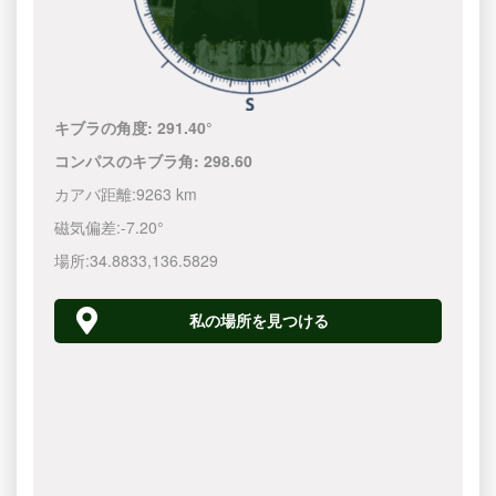
キブラの角度:
291.40°
コンパスのキブラ角:
298.60
カアバ距離:
9263 km
磁気偏差:
-7.20°
場所:
34.8833
,
136.5830
私の場所を見つける