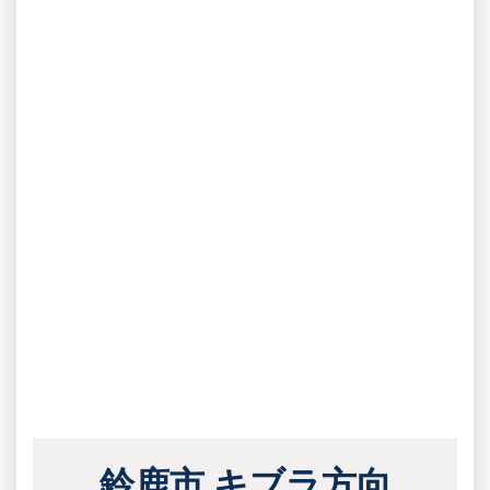
鈴鹿市 キブラ方向