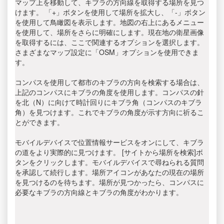
マップ上を移動して、キブラの方向線を取得する場所を見つ
けます。 「+」ボタンを使用して場所を拡大し、「-」ボタン
を使用して鳥瞰図を表示します。地図の右上にあるメニュー
を使用して、場所をさらに明確にします。現在地の衛星画像
を取得するには、ここで関連するオプションを選択します。
さまざまなマップ設定に「OSM」オプションを使用できま
す。
コンパスを使用して都市のキブラの方向を検索する場合は、
上記のコンパスにキブラの角度を使用します。コンパスの針
を北（N）に向けて時計回りにキブラ角（コンパスのキブラ
角）を見つけます。これでキブラの角度が示す方向に祈るこ
とができます。
モバイルデバイスで位置情報サービスをオンにして、キブラ
の道をより実際的に見つけます。 [サイトから場所を検索]ボ
タンをクリックします。モバイルデバイスで尋ねられる質問
を承認して続行します。場所アイコンがあなたの現在の場所
を見つけるのを待ちます。場所が見つかったら、コンパスに
必要なキブラの方向線とキブラの角度がわかります。