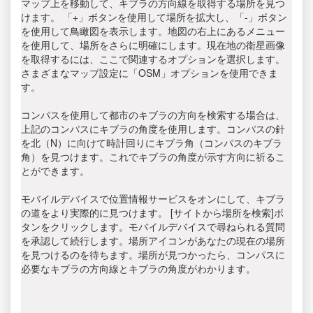
マップ上を移動して、キブラの方向線を取得する場所を見つ
けます。 「+」ボタンを使用して場所を拡大し、「-」ボタン
を使用して鳥瞰図を表示します。地図の右上にあるメニュー
を使用して、場所をさらに明確にします。現在地の衛星画像
を取得するには、ここで関連するオプションを選択します。
さまざまなマップ設定に「OSM」オプションを使用できま
す。
コンパスを使用して都市のキブラの方向を検索する場合は、
上記のコンパスにキブラの角度を使用します。コンパスの針
を北（N）に向けて時計回りにキブラ角（コンパスのキブラ
角）を見つけます。これでキブラの角度が示す方向に祈るこ
とができます。
モバイルデバイスで位置情報サービスをオンにして、キブラ
の道をより実際的に見つけます。 [サイトから場所を検索]ボ
タンをクリックします。モバイルデバイスで尋ねられる質問
を承認して続行します。場所アイコンがあなたの現在の場所
を見つけるのを待ちます。場所が見つかったら、コンパスに
必要なキブラの方向線とキブラの角度がわかります。