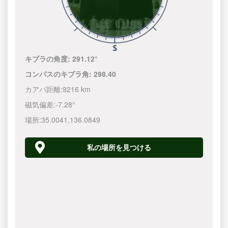
キブラの角度:
291.12°
コンパスのキブラ角:
298.40
カアバ距離:
9216 km
磁気偏差:
-7.28°
場所:
35.0041
,
136.0850
私の場所を見つける