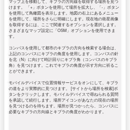
マップ上を移動して、キブラの方向線を取得する場所を見つ
けます。 「+」ボタンを使用して場所を拡大し、「-」ボタン
を使用して鳥瞰図を表示します。地図の右上にあるメニュー
を使用して、場所をさらに明確にします。現在地の衛星画像
を取得するには、ここで関連するオプションを選択します。
さまざまなマップ設定に「OSM」オプションを使用できま
す。
コンパスを使用して都市のキブラの方向を検索する場合は、
上記のコンパスにキブラの角度を使用します。コンパスの針
を北（N）に向けて時計回りにキブラ角（コンパスのキブラ
角）を見つけます。これでキブラの角度が示す方向に祈るこ
とができます。
モバイルデバイスで位置情報サービスをオンにして、キブラ
の道をより実際的に見つけます。 [サイトから場所を検索]ボ
タンをクリックします。モバイルデバイスで尋ねられる質問
を承認して続行します。場所アイコンがあなたの現在の場所
を見つけるのを待ちます。場所が見つかったら、コンパスに
必要なキブラの方向線とキブラの角度がわかります。