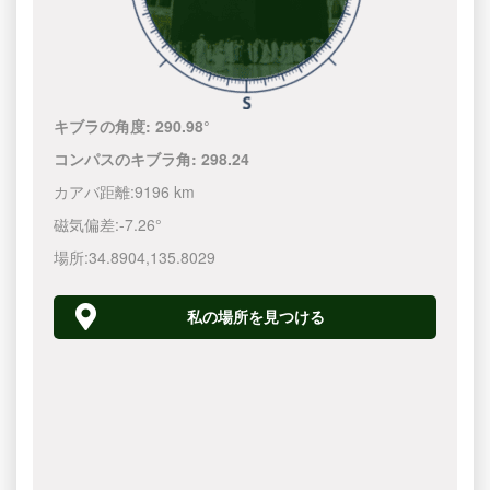
キブラの角度:
290.98°
コンパスのキブラ角:
298.24
カアバ距離:
9196 km
磁気偏差:
-7.26°
場所:
34.8904
,
135.8030
私の場所を見つける