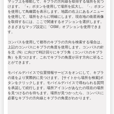
マップ上を移動して、キブラの方向線を取得する場所を見つ
けます。 「+」ボタンを使用して場所を拡大し、「-」ボタン
を使用して鳥瞰図を表示します。地図の右上にあるメニュー
を使用して、場所をさらに明確にします。現在地の衛星画像
を取得するには、ここで関連するオプションを選択します。
さまざまなマップ設定に「OSM」オプションを使用できま
す。
コンパスを使用して都市のキブラの方向を検索する場合は、
上記のコンパスにキブラの角度を使用します。コンパスの針
を北（N）に向けて時計回りにキブラ角（コンパスのキブラ
角）を見つけます。これでキブラの角度が示す方向に祈るこ
とができます。
モバイルデバイスで位置情報サービスをオンにして、キブラ
の道をより実際的に見つけます。 [サイトから場所を検索]ボ
タンをクリックします。モバイルデバイスで尋ねられる質問
を承認して続行します。場所アイコンがあなたの現在の場所
を見つけるのを待ちます。場所が見つかったら、コンパスに
必要なキブラの方向線とキブラの角度がわかります。