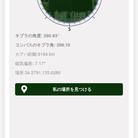
キブラの角度:
290.93°
コンパスのキブラ角:
298.10
カアバ距離:
9194 km
磁気偏差:
-7.17°
場所:
34.5791
,
135.6280
私の場所を見つける