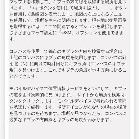
マップ上を移動して、キブラの方向線を取得する場所を見つ
けます。 「+」ボタンを使用して場所を拡大し、「-」ボタン
を使用して鳥瞰図を表示します。地図の右上にあるメニュー
を使用して、場所をさらに明確にします。現在地の衛星画像
を取得するには、ここで関連するオプションを選択します。
さまざまなマップ設定に「OSM」オプションを使用できま
す。
コンパスを使用して都市のキブラの方向を検索する場合は、
上記のコンパスにキブラの角度を使用します。コンパスの針
を北（N）に向けて時計回りにキブラ角（コンパスのキブラ
角）を見つけます。これでキブラの角度が示す方向に祈るこ
とができます。
モバイルデバイスで位置情報サービスをオンにして、キブラ
の道をより実際的に見つけます。 [サイトから場所を検索]ボ
タンをクリックします。モバイルデバイスで尋ねられる質問
を承認して続行します。場所アイコンがあなたの現在の場所
を見つけるのを待ちます。場所が見つかったら、コンパスに
必要なキブラの方向線とキブラの角度がわかります。