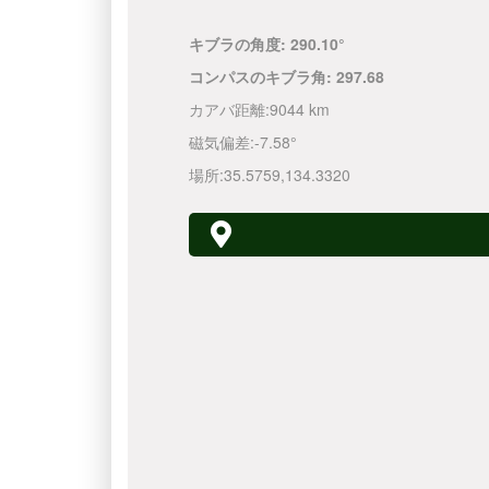
キブラの角度:
290.10°
コンパスのキブラ角:
297.68
カアバ距離:
9044 km
磁気偏差:
-7.58°
場所:
35.5759
,
134.3320