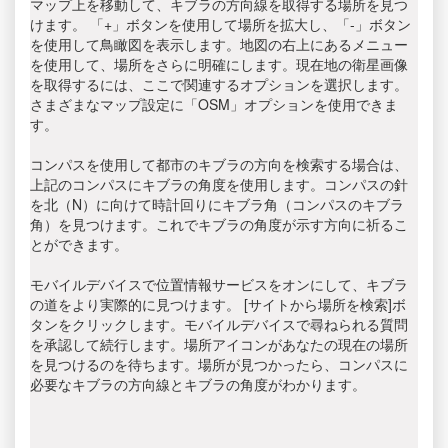
マップ上を移動して、キブラの方向線を取得する場所を見つ
けます。 「+」ボタンを使用して場所を拡大し、「-」ボタン
を使用して鳥瞰図を表示します。地図の右上にあるメニュー
を使用して、場所をさらに明確にします。現在地の衛星画像
を取得するには、ここで関連するオプションを選択します。
さまざまなマップ設定に「OSM」オプションを使用できま
す。
コンパスを使用して都市のキブラの方向を検索する場合は、
上記のコンパスにキブラの角度を使用します。コンパスの針
を北（N）に向けて時計回りにキブラ角（コンパスのキブラ
角）を見つけます。これでキブラの角度が示す方向に祈るこ
とができます。
モバイルデバイスで位置情報サービスをオンにして、キブラ
の道をより実際的に見つけます。 [サイトから場所を検索]ボ
タンをクリックします。モバイルデバイスで尋ねられる質問
を承認して続行します。場所アイコンがあなたの現在の場所
を見つけるのを待ちます。場所が見つかったら、コンパスに
必要なキブラの方向線とキブラの角度がわかります。