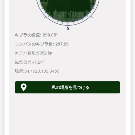
キブラの角度:
290.05°
コンパスのキブラ角:
297.29
カアバ距離:
9052 km
磁気偏差:
-7.24°
場所:
34.4920
,
133.9460
私の場所を見つける