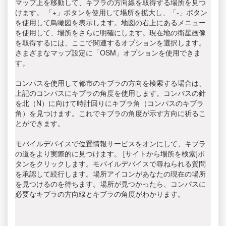
マップ上を移動して、キブラの方向線を取得する場所を見つ
けます。 「+」ボタンを使用して場所を拡大し、「-」ボタン
を使用して鳥瞰図を表示します。地図の右上にあるメニュー
を使用して、場所をさらに明確にします。現在地の衛星画像
を取得するには、ここで関連するオプションを選択します。
さまざまなマップ設定に「OSM」オプションを使用できま
す。
コンパスを使用して都市のキブラの方向を検索する場合は、
上記のコンパスにキブラの角度を使用します。コンパスの針
を北（N）に向けて時計回りにキブラ角（コンパスのキブラ
角）を見つけます。これでキブラの角度が示す方向に祈るこ
とができます。
モバイルデバイスで位置情報サービスをオンにして、キブラ
の道をより実際的に見つけます。 [サイトから場所を検索]ボ
タンをクリックします。モバイルデバイスで尋ねられる質問
を承認して続行します。場所アイコンがあなたの現在の場所
を見つけるのを待ちます。場所が見つかったら、コンパスに
必要なキブラの方向線とキブラの角度がわかります。