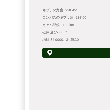
キブラの角度:
290.45°
コンパスのキブラ角:
297.50
カアバ距離:
9126 km
磁気偏差:
-7.05°
場所:
34.0000
,
134.5830