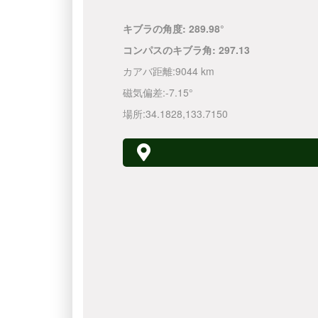
キブラの角度:
289.98°
コンパスのキブラ角:
297.13
カアバ距離:
9044 km
磁気偏差:
-7.15°
場所:
34.1828
,
133.7150