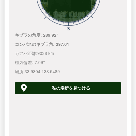
キブラの角度:
289.92°
コンパスのキブラ角:
297.01
カアバ距離:
9038 km
磁気偏差:
-7.09°
場所:
33.9804
,
133.5490
私の場所を見つける