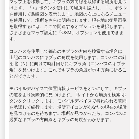
マップ上を移動して、キブラの方向線を取得する場所を見つ
けます。 「+」ボタンを使用して場所を拡大し、「-」ボタン
を使用して鳥瞰図を表示します。地図の右上にあるメニュー
を使用して、場所をさらに明確にします。現在地の衛星画像
を取得するには、ここで関連するオプションを選択します。
さまざまなマップ設定に「OSM」オプションを使用できま
す。
コンパスを使用して都市のキブラの方向を検索する場合は、
上記のコンパスにキブラの角度を使用します。コンパスの針
を北（N）に向けて時計回りにキブラ角（コンパスのキブラ
角）を見つけます。これでキブラの角度が示す方向に祈るこ
とができます。
モバイルデバイスで位置情報サービスをオンにして、キブラ
の道をより実際的に見つけます。 [サイトから場所を検索]ボ
タンをクリックします。モバイルデバイスで尋ねられる質問
を承認して続行します。場所アイコンがあなたの現在の場所
を見つけるのを待ちます。場所が見つかったら、コンパスに
必要なキブラの方向線とキブラの角度がわかります。