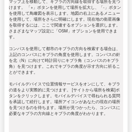
マップ上を移動して、キブラの方向線を取得する場所を見つ
けます。 「+」ボタンを使用して場所を拡大し、「-」ボタン
を使用して鳥瞰図を表示します。地図の右上にあるメニュー
を使用して、場所をさらに明確にします。現在地の衛星画像
を取得するには、ここで関連するオプションを選択します。
さまざまなマップ設定に「OSM」オプションを使用できま
す。
コンパスを使用して都市のキブラの方向を検索する場合は、
上記のコンパスにキブラの角度を使用します。コンパスの針
を北（N）に向けて時計回りにキブラ角（コンパスのキブラ
角）を見つけます。これでキブラの角度が示す方向に祈るこ
とができます。
モバイルデバイスで位置情報サービスをオンにして、キブラ
の道をより実際的に見つけます。 [サイトから場所を検索]ボ
タンをクリックします。モバイルデバイスで尋ねられる質問
を承認して続行します。場所アイコンがあなたの現在の場所
を見つけるのを待ちます。場所が見つかったら、コンパスに
必要なキブラの方向線とキブラの角度がわかります。