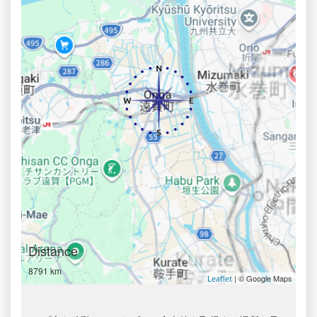
Distance
8791 km
| © Google Maps
Leaflet