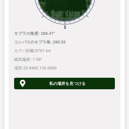
キブラの角度:
288.47°
コンパスのキブラ角:
295.55
カアバ距離:
8791 km
磁気偏差:
-7.08°
場所:
33.8482
,
130.6690
私の場所を見つける