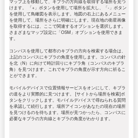
マップ上を移動して、キブラの方向線を取得する場所を見つ
けます。 「+」ボタンを使用して場所を拡大し、「-」ボタン
を使用して鳥瞰図を表示します。地図の右上にあるメニュー
を使用して、場所をさらに明確にします。現在地の衛星画像
を取得するには、ここで関連するオプションを選択します。
さまざまなマップ設定に「OSM」オプションを使用できま
す。
コンパスを使用して都市のキブラの方向を検索する場合は、
上記のコンパスにキブラの角度を使用します。コンパスの針
を北（N）に向けて時計回りにキブラ角（コンパスのキブラ
角）を見つけます。これでキブラの角度が示す方向に祈るこ
とができます。
モバイルデバイスで位置情報サービスをオンにして、キブラ
の道をより実際的に見つけます。 [サイトから場所を検索]ボ
タンをクリックします。モバイルデバイスで尋ねられる質問
を承認して続行します。場所アイコンがあなたの現在の場所
を見つけるのを待ちます。場所が見つかったら、コンパスに
必要なキブラの方向線とキブラの角度がわかります。