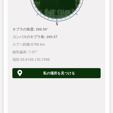
キブラの角度:
288.50°
コンパスのキブラ角:
295.57
カアバ距離:
8796 km
磁気偏差:
-7.07°
場所:
33.8169
,
130.7100
私の場所を見つける