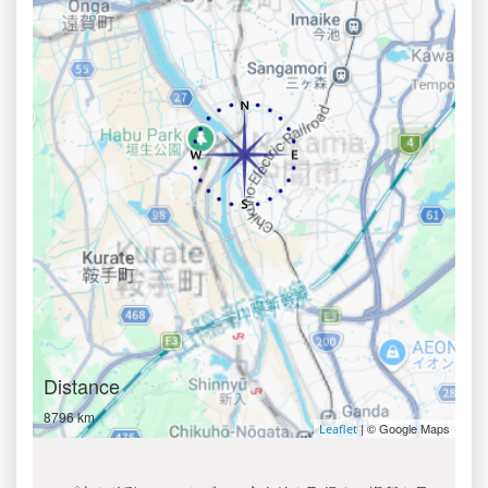
Distance
8796 km
| © Google Maps
Leaflet