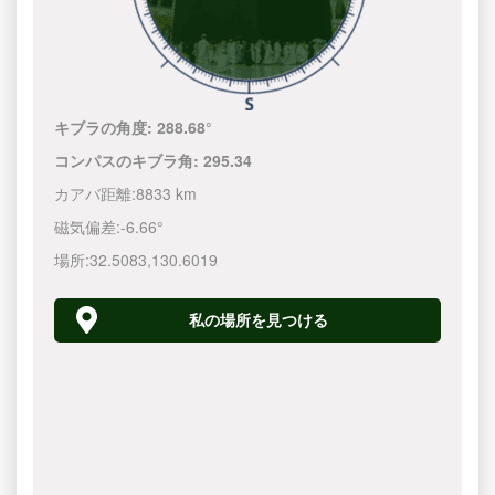
キブラの角度:
288.68°
コンパスのキブラ角:
295.34
カアバ距離:
8833 km
磁気偏差:
-6.66°
場所:
32.5083
,
130.6020
私の場所を見つける