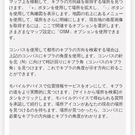
マップ上を移動して、キブラの方向線を取得する場所を見つ
けます。 「+」ボタンを使用して場所を拡大し、「-」ボタン
を使用して鳥瞰図を表示します。地図の右上にあるメニュー
を使用して、場所をさらに明確にします。現在地の衛星画像
を取得するには、ここで関連するオプションを選択します。
さまざまなマップ設定に「OSM」オプションを使用できま
す。
コンパスを使用して都市のキブラの方向を検索する場合は、
上記のコンパスにキブラの角度を使用します。コンパスの針
を北（N）に向けて時計回りにキブラ角（コンパスのキブラ
角）を見つけます。これでキブラの角度が示す方向に祈るこ
とができます。
モバイルデバイスで位置情報サービスをオンにして、キブラ
の道をより実際的に見つけます。 [サイトから場所を検索]ボ
タンをクリックします。モバイルデバイスで尋ねられる質問
を承認して続行します。場所アイコンがあなたの現在の場所
を見つけるのを待ちます。場所が見つかったら、コンパスに
必要なキブラの方向線とキブラの角度がわかります。