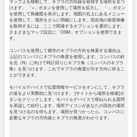
マップ上を移動して、キブラの方向線を取得する場所を見つ
けます。 「+」ボタンを使用して場所を拡大し、「-」ボタン
を使用して鳥瞰図を表示します。地図の右上にあるメニュー
を使用して、場所をさらに明確にします。現在地の衛星画像
を取得するには、ここで関連するオプションを選択します。
さまざまなマップ設定に「OSM」オプションを使用できま
す。
コンパスを使用して都市のキブラの方向を検索する場合は、
上記のコンパスにキブラの角度を使用します。コンパスの針
を北（N）に向けて時計回りにキブラ角（コンパスのキブラ
角）を見つけます。これでキブラの角度が示す方向に祈るこ
とができます。
モバイルデバイスで位置情報サービスをオンにして、キブラ
の道をより実際的に見つけます。 [サイトから場所を検索]ボ
タンをクリックします。モバイルデバイスで尋ねられる質問
を承認して続行します。場所アイコンがあなたの現在の場所
を見つけるのを待ちます。場所が見つかったら、コンパスに
必要なキブラの方向線とキブラの角度がわかります。