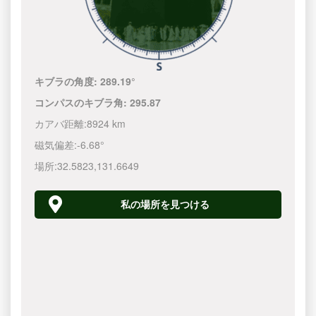
キブラの角度:
289.19°
コンパスのキブラ角:
295.87
カアバ距離:
8924 km
磁気偏差:
-6.68°
場所:
32.5823
,
131.6650
私の場所を見つける