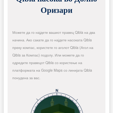
Оризари
Можете да го најдете вашиот правец Qibla на два
начина. Ако сакате да го најдете насоката Qibla
преку компас, користете го аголот Qibla (Агол на
Qibla за Компас) подолу. Или можете да го
одредите правецот Qibla со користење на
платформата на Google Maps со линијата Qibla
понудена за вас.