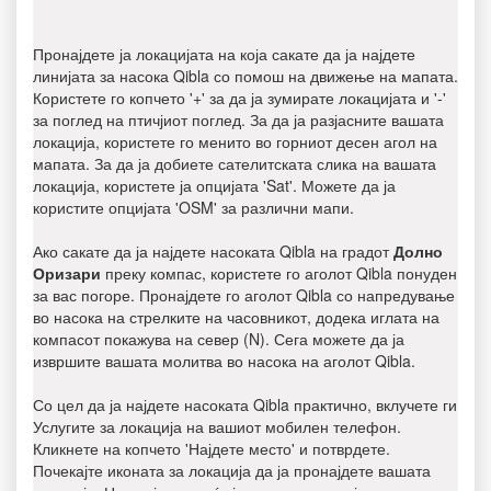
Пронајдете ја локацијата на која сакате да ја најдете
линијата за насока Qibla со помош на движење на мапата.
Користете го копчето '+' за да ја зумирате локацијата и '-'
за поглед на птичјиот поглед. За да ја разјасните вашата
локација, користете го менито во горниот десен агол на
мапата. За да ја добиете сателитската слика на вашата
локација, користете ја опцијата 'Sat'. Можете да ја
користите опцијата 'OSM' за различни мапи.
Ако сакате да ја најдете насоката Qibla на градот
Долно
Оризари
преку компас, користете го аголот Qibla понуден
за вас погоре. Пронајдете го аголот Qibla со напредување
во насока на стрелките на часовникот, додека иглата на
компасот покажува на север (N). Сега можете да ја
извршите вашата молитва во насока на аголот Qibla.
Со цел да ја најдете насоката Qibla практично, вклучете ги
Услугите за локација на вашиот мобилен телефон.
Кликнете на копчето 'Најдете место' и потврдете.
Почекајте иконата за локација да ја пронајдете вашата