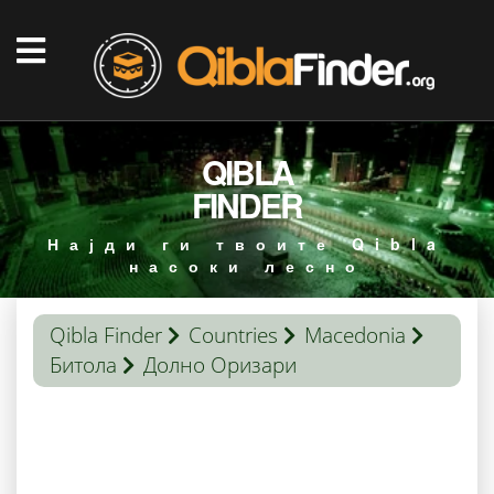
QIBLA
FINDER
Најди ги твоите Qibla
насоки лесно
Qibla Finder
Countries
Macedonia
Битола
Долно Оризари