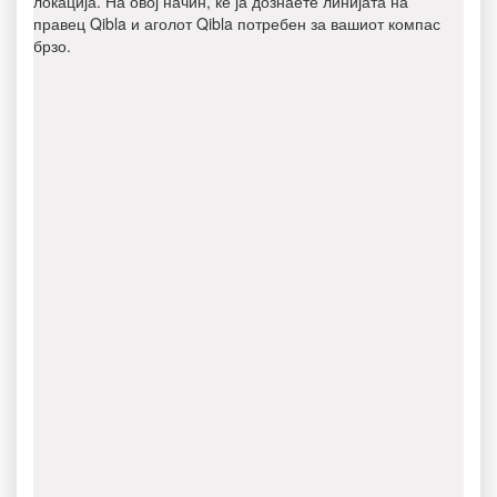
локација. На овој начин, ќе ја дознаете линијата на
правец Qibla и аголот Qibla потребен за вашиот компас
брзо.