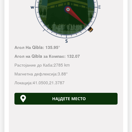
Агол На Qibla:
135.95°
Агол на Qibla за Компас:
132.07
Растојание до Каба:
2785 km
Магнетна дефлексија:
3.88°
Локација:
41.0500
,
21.3787
НАЈДЕТЕ МЕСТО