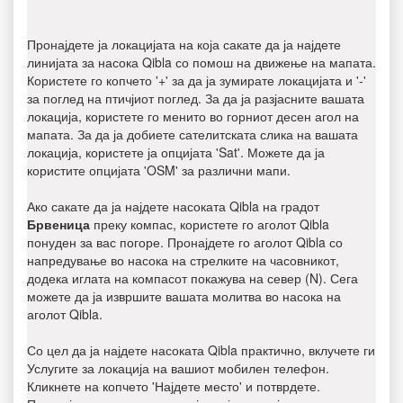
Пронајдете ја локацијата на која сакате да ја најдете
линијата за насока Qibla со помош на движење на мапата.
Користете го копчето '+' за да ја зумирате локацијата и '-'
за поглед на птичјиот поглед. За да ја разјасните вашата
локација, користете го менито во горниот десен агол на
мапата. За да ја добиете сателитската слика на вашата
локација, користете ја опцијата 'Sat'. Можете да ја
користите опцијата 'OSM' за различни мапи.
Ако сакате да ја најдете насоката Qibla на градот
Брвеница
преку компас, користете го аголот Qibla
понуден за вас погоре. Пронајдете го аголот Qibla со
напредување во насока на стрелките на часовникот,
додека иглата на компасот покажува на север (N). Сега
можете да ја извршите вашата молитва во насока на
аголот Qibla.
Со цел да ја најдете насоката Qibla практично, вклучете ги
Услугите за локација на вашиот мобилен телефон.
Кликнете на копчето 'Најдете место' и потврдете.