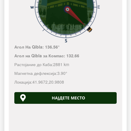
Агол На Qibla:
136.56°
Агол на Qibla за Компас:
132.66
Растојание до Каба:
2881 km
Магнетна дефлексија:
3.90°
Локација:
41.9672
,
20.9808
НАЈДЕТЕ МЕСТО