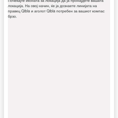
Почекајте иконата за локација да ја пронајдете вашата
локација. На овој начин, ќе ја дознаете линијата на
правец Qibla и аголот Qibla потребен за вашиот компас
брзо.