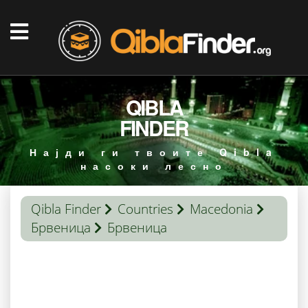
QIBLA
FINDER
Најди ги твоите Qibla
насоки лесно
Qibla Finder
Countries
Macedonia
Брвеница
Брвеница