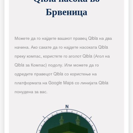
Брвеница
Можете да го најдете вашиот правец Qibla на два
начина. Ако сакате да го најдете насоката Qibla
преку компас, користете го аголот Qibla (Агол на
Qibla за Компас) подолу. Или можете да го
одредите правецот Qibla со користење на
платформата на Google Maps со линијата Qibla
понудена за вас.