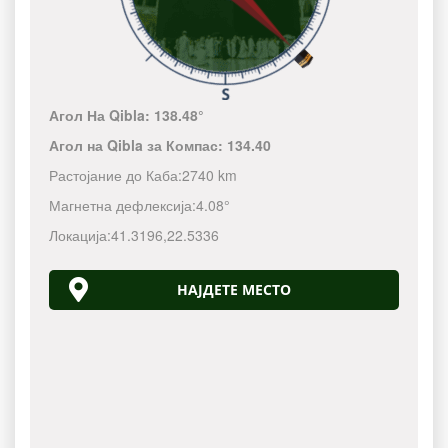
Агол На Qibla:
138.48°
Агол на Qibla за Компас:
134.40
Растојание до Каба:
2740 km
Магнетна дефлексија:
4.08°
Локација:
41.3196
,
22.5336
НАЈДЕТЕ МЕСТО