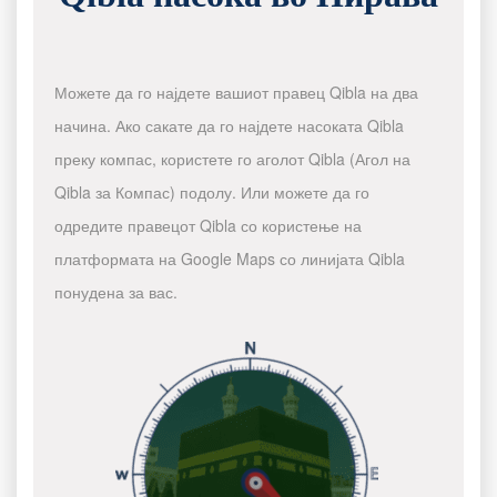
Можете да го најдете вашиот правец Qibla на два
начина. Ако сакате да го најдете насоката Qibla
преку компас, користете го аголот Qibla (Агол на
Qibla за Компас) подолу. Или можете да го
одредите правецот Qibla со користење на
платформата на Google Maps со линијата Qibla
понудена за вас.