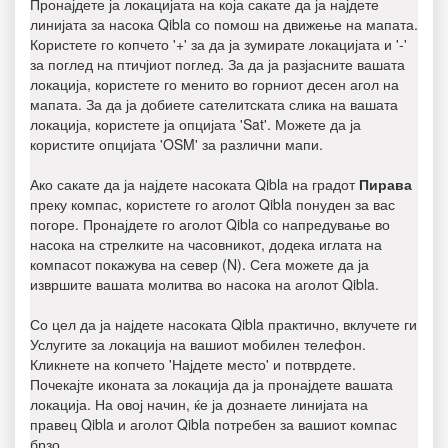
Пронајдете ја локацијата на која сакате да ја најдете
линијата за насока Qibla со помош на движење на мапата.
Користете го копчето '+' за да ја зумирате локацијата и '-'
за поглед на птичјиот поглед. За да ја разјасните вашата
локација, користете го менито во горниот десен агол на
мапата. За да ја добиете сателитската слика на вашата
локација, користете ја опцијата 'Sat'. Можете да ја
користите опцијата 'OSM' за различни мапи.
Ако сакате да ја најдете насоката Qibla на градот
Пирава
преку компас, користете го аголот Qibla понуден за вас
погоре. Пронајдете го аголот Qibla со напредување во
насока на стрелките на часовникот, додека иглата на
компасот покажува на север (N). Сега можете да ја
извршите вашата молитва во насока на аголот Qibla.
Со цел да ја најдете насоката Qibla практично, вклучете ги
Услугите за локација на вашиот мобилен телефон.
Кликнете на копчето 'Најдете место' и потврдете.
Почекајте иконата за локација да ја пронајдете вашата
локација. На овој начин, ќе ја дознаете линијата на
правец Qibla и аголот Qibla потребен за вашиот компас
брзо.