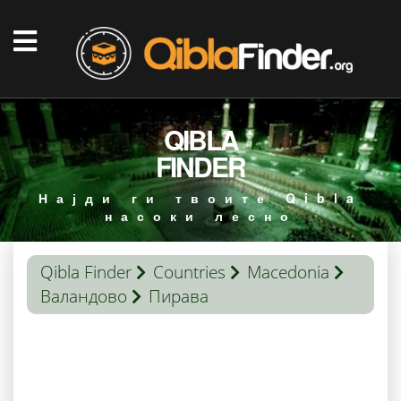
QIBLA
FINDER
Најди ги твоите Qibla
насоки лесно
Qibla Finder
Countries
Macedonia
Валандово
Пирава