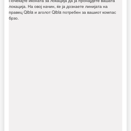
Почекајте иконата за локација да ја пронајдете вашата
локација. На овој начин, ќе ја дознаете линијата на
правец Qibla и аголот Qibla потребен за вашиот компас
брзо.