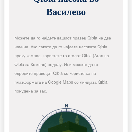
Василево
Можете да го најдете вашиот правец Qibla на два
начина. Ако сакате да го најдете насоката Qibla
преку компас, користете го аголот Qibla (Агол на
Qibla за Компас) подолу. Или можете да го
одредите правецот Qibla со користење на
платформата на Google Maps со линијата Qibla
понудена за вас.