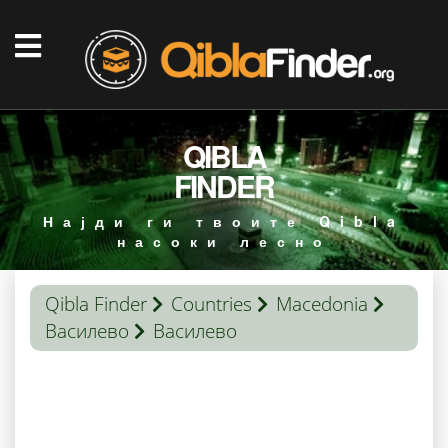
QIBLA
FINDER
Најди ги твоите Qibla
насоки лесно
Qibla Finder
Countries
Macedonia
Василево
Василево