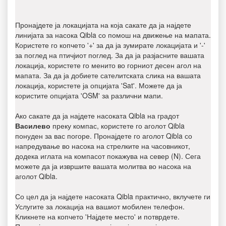
Пронајдете ја локацијата на која сакате да ја најдете
линијата за насока Qibla со помош на движење на мапата.
Користете го копчето '+' за да ја зумирате локацијата и '-'
за поглед на птичјиот поглед. За да ја разјасните вашата
локација, користете го менито во горниот десен агол на
мапата. За да ја добиете сателитската слика на вашата
локација, користете ја опцијата 'Sat'. Можете да ја
користите опцијата 'OSM' за различни мапи.
Ако сакате да ја најдете насоката Qibla на градот
Василево
преку компас, користете го аголот Qibla
понуден за вас погоре. Пронајдете го аголот Qibla со
напредување во насока на стрелките на часовникот,
додека иглата на компасот покажува на север (N). Сега
можете да ја извршите вашата молитва во насока на
аголот Qibla.
Со цел да ја најдете насоката Qibla практично, вклучете ги
Услугите за локација на вашиот мобилен телефон.
Кликнете на копчето 'Најдете место' и потврдете.