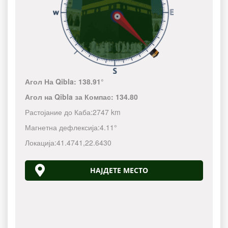
Агол На Qibla:
138.91°
Агол на Qibla за Компас:
134.80
Растојание до Каба:
2747 km
Магнетна дефлексија:
4.11°
Локација:
41.4741
,
22.6430
НАЈДЕТЕ МЕСТО