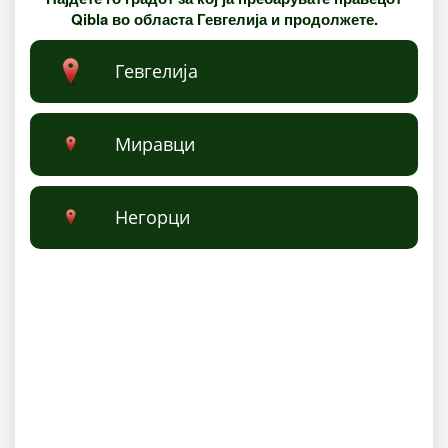
Qibla во областа Гевгелија и продолжете.
Гевгелија
Миравци
Негорци