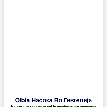
Qibla Насока Во Гевгелија
Најдете го градот за кој ја пребарувате правецот