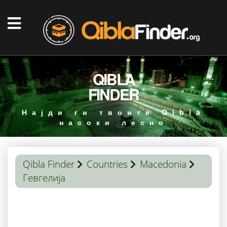
QIBLA
FINDER
Најди ги твоите Qibla
насоки лесно
Qibla Finder
Countries
Macedonia
Гевгелија