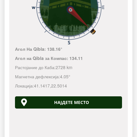
Агол На Qibla:
138.16°
Агол на Qibla за Компас:
134.11
Растојание до Каба:
2728 km
Магнетна дефлексија:
4.05°
Локација:
41.1417
,
22.5014
НАЈДЕТЕ МЕСТО