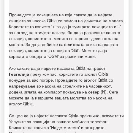
Пронајдете ја локацијата на која сакате да ја најдете
линијата за насока Qibla со помош на движење на мапата.
Користете го копчето '+' за да ја зумирате локацијата и '-'
за поглед на птичјиот поглед. За да ја разјасните вашата
локација, користете го менито во горниот десен агол на
мапата. За да ја добиете сателитската слика на вашата
локација, користете ја опцијата 'Sat'. Можете да ја
користите опцијата 'OSM' за различни мапи.
Ако сакате да ја најдете насоката Qibla на градот
Гевгелија
преку компас, користете го аголот Qibla
понуден за вас погоре. Пронајдете го аголот Qibla со
напредување во насока на стрелките на часовникот,
додека иглата на компасот покажува на север (N). Сега
можете да ја извршите вашата молитва во насока на
аголот Qibla.
Со цел да ја најдете насоката Qibla практично, вклучете ги
Услугите за локација на вашиот мобилен телефон.
Кликнете на копчето 'Најдете место' и потврдете.