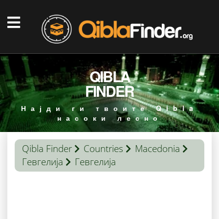
QIBLA
FINDER
Најди ги твоите Qibla
насоки лесно
Qibla Finder
Countries
Macedonia
Гевгелија
Гевгелија