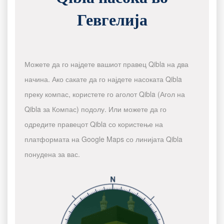
Гевгелија
Можете да го најдете вашиот правец Qibla на два
начина. Ако сакате да го најдете насоката Qibla
преку компас, користете го аголот Qibla (Агол на
Qibla за Компас) подолу. Или можете да го
одредите правецот Qibla со користење на
платформата на Google Maps со линијата Qibla
понудена за вас.