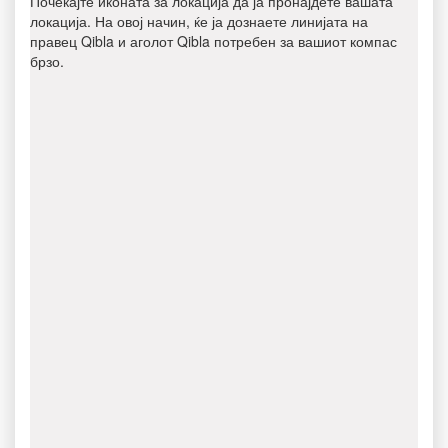
Почекајте иконата за локација да ја пронајдете вашата
локација. На овој начин, ќе ја дознаете линијата на
правец Qibla и аголот Qibla потребен за вашиот компас
брзо.