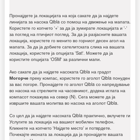
Пронајдете ја локацијата на која сакате да ја најдете
линијата за насока Qibla со помош на движење на мапата.
Користете го копчето '+' за да ја зумирате локацијата и '-'
за поглед на птичјиот поглед. За да ја разјасните вашата
локација, користете го менито во горниот десен агол на
мапата. За да ја добиете сателитската слика на вашата
локација, користете ја опцијата 'Sat'. Можете да ја
користите опцијата 'OSM' за различни мапи.
Ако сакате да ја најдете насоката Qibla на градот
Могорче
преку компас, користете го аголот Qibla понуден
за вас погоре. Пронајдете го аголот Qibla со напредување
во насока на стрелките на часовникот, додека иглата на
компасот покажува на север (N). Сега можете да ја
извршите вашата молитва во насока на аголот Qibla.
Со цел да ја најдете насоката Qibla практично, вклучете ги
Услугите за локација на вашиот мобилен телефон.
Кликнете на копчето 'Најдете место' и потврдете.
Почекајте иконата за локација да ја пронајдете вашата