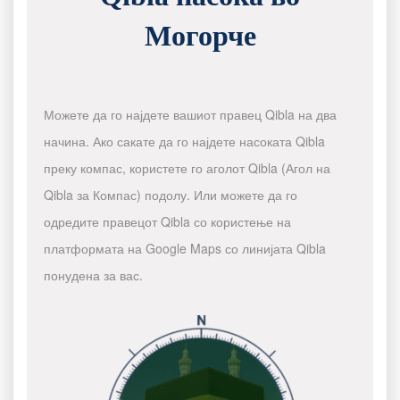
Могорче
Можете да го најдете вашиот правец Qibla на два
начина. Ако сакате да го најдете насоката Qibla
преку компас, користете го аголот Qibla (Агол на
Qibla за Компас) подолу. Или можете да го
одредите правецот Qibla со користење на
платформата на Google Maps со линијата Qibla
понудена за вас.