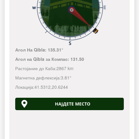
Агол На Qibla:
135.31°
Агол на Qibla за Компас:
131.50
Растојание до Каба:
2867 km
Магнетна дефлексија:
3.81°
Локација:
41.5312
,
20.6244
НАЈДЕТЕ МЕСТО