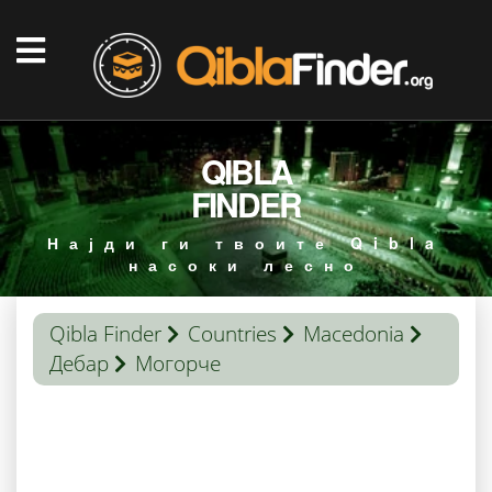
QIBLA
FINDER
Најди ги твоите Qibla
насоки лесно
Qibla Finder
Countries
Macedonia
Дебар
Могорче