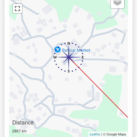
Distance
2867 km
| © Google Maps
Leaflet