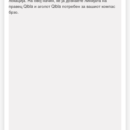
локација. На овој начин, ќе ја дознаете линијата на
правец Qibla и аголот Qibla потребен за вашиот компас
брзо.