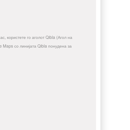
с, користете го аголот Qibla (Агол на
e Maps со линијата Qibla понудена за