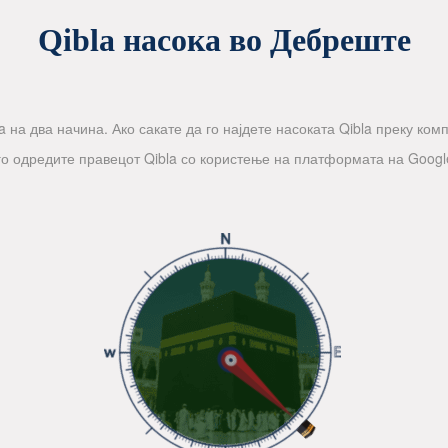
Qibla насока во Дебреште
 на два начина. Ако сакате да го најдете насоката Qibla преку компа
го одредите правецот Qibla со користење на платформата на Googl