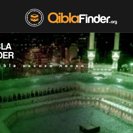
BLA
DER
ibla насоки лесно