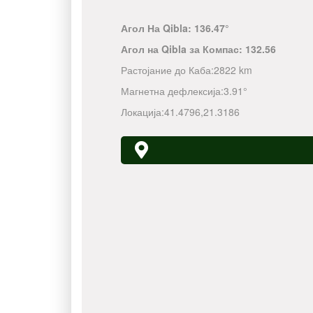
Агол На Qibla:
136.47°
Агол на Qibla за Компас:
132.56
Растојание до Каба:
2822 km
Магнетна дефлексија:
3.91°
Локација:
41.4796
,
21.3186