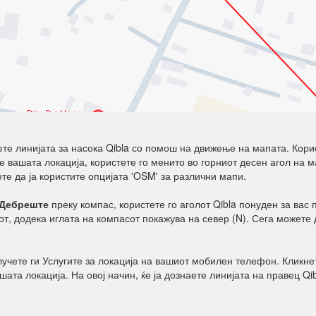
дете линијата за насока Qibla со помош на движење на мапата. Корист
ните вашата локација, користете го менито во горниот десен агол на 
ете да ја користите опцијата 'OSM' за различни мапи.
Дебреште
преку компас, користете го аголот Qibla понуден за вас п
т, додека иглата на компасот покажува на север (N). Сега можете 
клучете ги Услугите за локација на вашиот мобилен телефон. Кликнет
ашата локација. На овој начин, ќе ја дознаете линијата на правец Qi