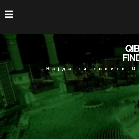
QI
FIN
Најди ги твоите Q