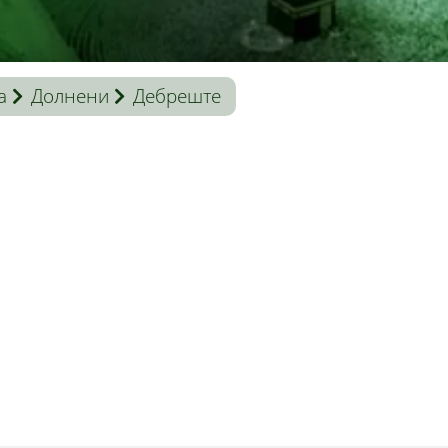
a
Долнени
Дебреште