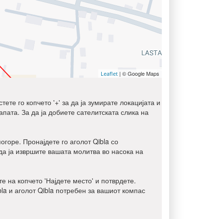
| © Google Maps
Leaflet
ете го копчето '+' за да ја зумирате локацијата и
мапата. За да ја добиете сателитската слика на
огоре. Пронајдете го аголот Qibla со
да ја извршите вашата молитва во насока на
е на копчето 'Најдете место' и потврдете.
bla и аголот Qibla потребен за вашиот компас