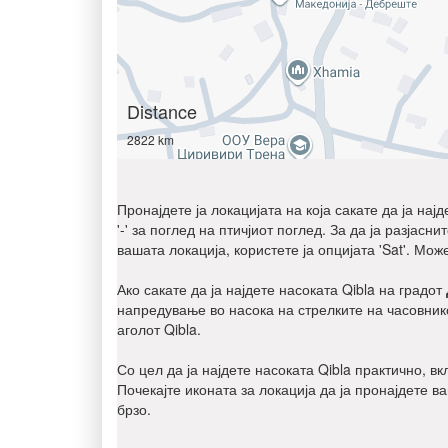
Distance
2822 km
Пронајдете ја локацијата на која сакате да ја нај
'-' за поглед на птичјиот поглед. За да ја разјас
вашата локација, користете ја опцијата 'Sat'. Мож
Ако сакате да ја најдете насоката Qibla на градот
напредување во насока на стрелките на часовнико
аголот Qibla.
Со цел да ја најдете насоката Qibla практично, в
Почекајте иконата за локација да ја пронајдете в
брзо.