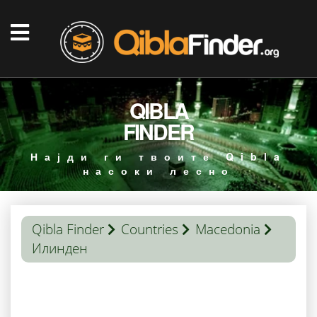
QIBLA
FINDER
Најди ги твоите Qibla
насоки лесно
Qibla Finder
Countries
Macedonia
Илинден