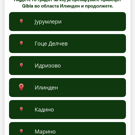
Qibla во областа Илинден и продолжете.
Јурумлери
Гоце Делчев
Идризово
Илинден
Кадино
Марино