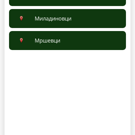
Миладиновци
Мршевци