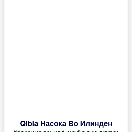
Qibla Насока Во Илинден
Најдете го градот за кој ја пребарувате правецот