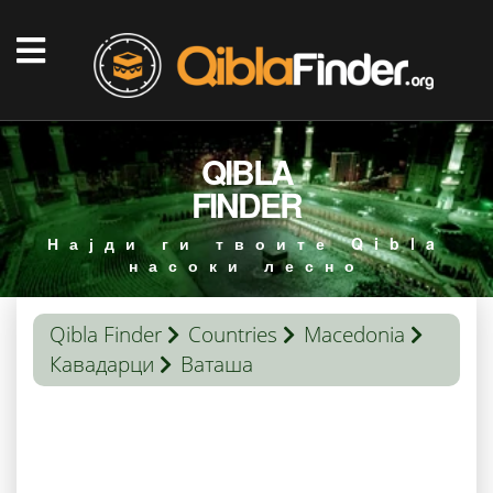
QIBLA
FINDER
Најди ги твоите Qibla
насоки лесно
Qibla Finder
Countries
Macedonia
Кавадарци
Ваташа