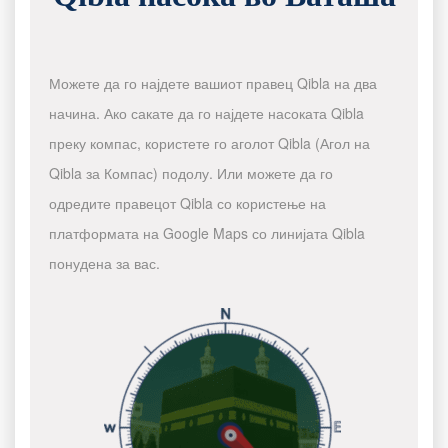
Можете да го најдете вашиот правец Qibla на два
начина. Ако сакате да го најдете насоката Qibla
преку компас, користете го аголот Qibla (Агол на
Qibla за Компас) подолу. Или можете да го
одредите правецот Qibla со користење на
платформата на Google Maps со линијата Qibla
понудена за вас.