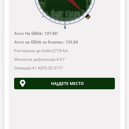
Агол На Qibla:
137.66°
Агол на Qibla за Компас:
133.65
Растојание до Каба:
2778 km
Магнетна дефлексија:
4.01°
Локација:
41.4203
,
22.0177
НАЈДЕТЕ МЕСТО