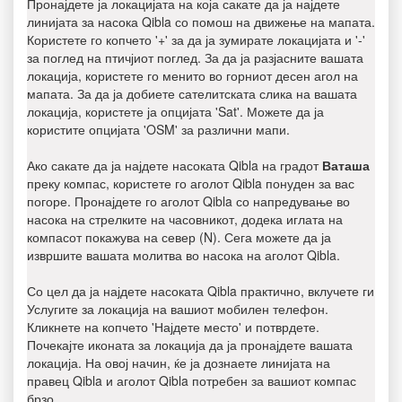
Пронајдете ја локацијата на која сакате да ја најдете
линијата за насока Qibla со помош на движење на мапата.
Користете го копчето '+' за да ја зумирате локацијата и '-'
за поглед на птичјиот поглед. За да ја разјасните вашата
локација, користете го менито во горниот десен агол на
мапата. За да ја добиете сателитската слика на вашата
локација, користете ја опцијата 'Sat'. Можете да ја
користите опцијата 'OSM' за различни мапи.
Ако сакате да ја најдете насоката Qibla на градот
Ваташа
преку компас, користете го аголот Qibla понуден за вас
погоре. Пронајдете го аголот Qibla со напредување во
насока на стрелките на часовникот, додека иглата на
компасот покажува на север (N). Сега можете да ја
извршите вашата молитва во насока на аголот Qibla.
Со цел да ја најдете насоката Qibla практично, вклучете ги
Услугите за локација на вашиот мобилен телефон.
Кликнете на копчето 'Најдете место' и потврдете.
Почекајте иконата за локација да ја пронајдете вашата
локација. На овој начин, ќе ја дознаете линијата на
правец Qibla и аголот Qibla потребен за вашиот компас
брзо.