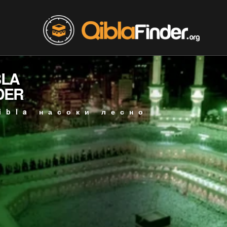
BLA
DER
ibla насоки лесно