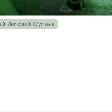
a
Липково
Слупчане