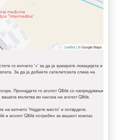
| © Google Maps
Leaflet
ете го копчето '+' за да ја зумирате локацијата и
мапата. За да ја добиете сателитската слика на
погоре. Пронајдете го аголот Qibla со напредување
 вашата молитва во насока на аголот Qibla.
е на копчето 'Најдете место' и потврдете.
bla и аголот Qibla потребен за вашиот компас