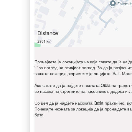
Distance
2861 km
Пронајдете ја локацијата на која сакате да ја нај
'-' за поглед на птичјиот поглед. За да ја разјас
вашата локација, користете ја опцијата 'Sat'. Мож
Ако сакате да ја најдете насоката Qibla на градот
во насока на стрелките на часовникот, додека игл
Со цел да ја најдете насоката Qibla практично, в
Почекајте иконата за локација да ја пронајдете в
брзо.