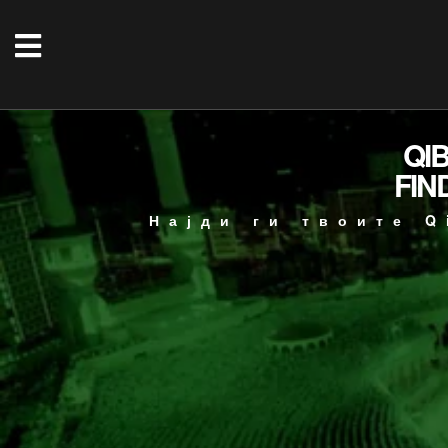
QI
FIN
Најди ги твоите Q