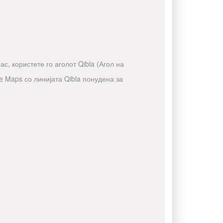
с, користете го аголот Qibla (Агол на
e Maps со линијата Qibla понудена за