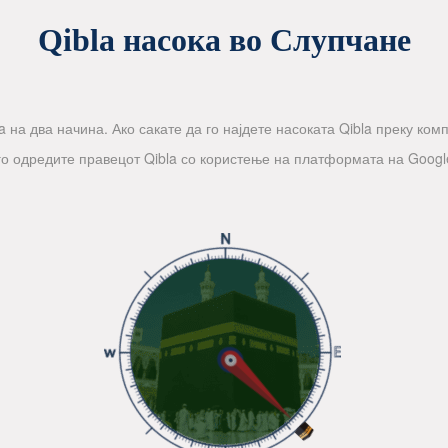
Qibla насока во Слупчане
 на два начина. Ако сакате да го најдете насоката Qibla преку компа
го одредите правецот Qibla со користење на платформата на Googl