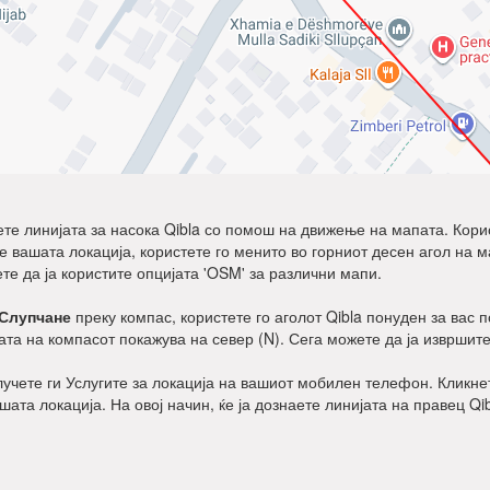
дете линијата за насока Qibla со помош на движење на мапата. Корист
ните вашата локација, користете го менито во горниот десен агол на 
ете да ја користите опцијата 'OSM' за различни мапи.
Слупчане
преку компас, користете го аголот Qibla понуден за вас 
ата на компасот покажува на север (N). Сега можете да ја извршите
клучете ги Услугите за локација на вашиот мобилен телефон. Кликнет
ашата локација. На овој начин, ќе ја дознаете линијата на правец Qi