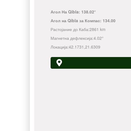
Агол На Qibla:
138.02°
Агол на Qibla за Компас:
134.00
Растојание до Каба:
2861 km
Магнетна дефлексија:
4.02°
Локација:
42.1731
,
21.6309