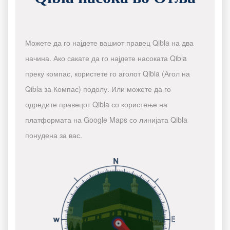
Можете да го најдете вашиот правец Qibla на два
начина. Ако сакате да го најдете насоката Qibla
преку компас, користете го аголот Qibla (Агол на
Qibla за Компас) подолу. Или можете да го
одредите правецот Qibla со користење на
платформата на Google Maps со линијата Qibla
понудена за вас.