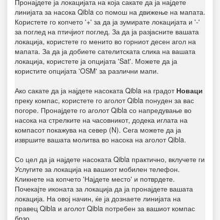
Пронајдете ја локацијата на која сакате да ја најдете
линијата за насока Qibla со помош на движење на мапата.
Користете го копчето '+' за да ја зумирате локацијата и '-'
за поглед на птичјиот поглед. За да ја разјасните вашата
локација, користете го менито во горниот десен агол на
мапата. За да ја добиете сателитската слика на вашата
локација, користете ја опцијата 'Sat'. Можете да ја
користите опцијата 'OSM' за различни мапи.
Ако сакате да ја најдете насоката Qibla на градот
Новаци
преку компас, користете го аголот Qibla понуден за вас
погоре. Пронајдете го аголот Qibla со напредување во
насока на стрелките на часовникот, додека иглата на
компасот покажува на север (N). Сега можете да ја
извршите вашата молитва во насока на аголот Qibla.
Со цел да ја најдете насоката Qibla практично, вклучете ги
Услугите за локација на вашиот мобилен телефон.
Кликнете на копчето 'Најдете место' и потврдете.
Почекајте иконата за локација да ја пронајдете вашата
локација. На овој начин, ќе ја дознаете линијата на
правец Qibla и аголот Qibla потребен за вашиот компас
брзо.