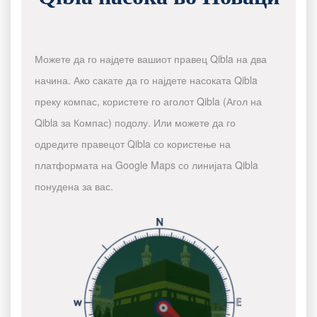
Можете да го најдете вашиот правец Qibla на два
начина. Ако сакате да го најдете насоката Qibla
преку компас, користете го аголот Qibla (Агол на
Qibla за Компас) подолу. Или можете да го
одредите правецот Qibla со користење на
платформата на Google Maps со линијата Qibla
понудена за вас.