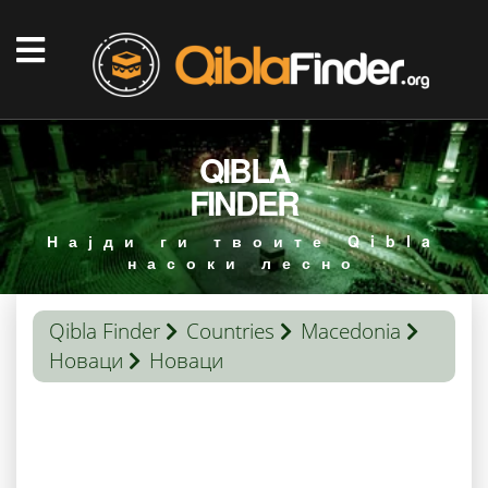
QIBLA
FINDER
Најди ги твоите Qibla
насоки лесно
Qibla Finder
Countries
Macedonia
Новаци
Новаци