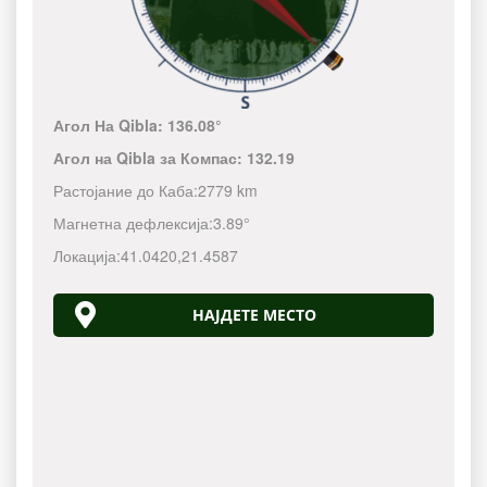
Агол На Qibla:
136.08°
Агол на Qibla за Компас:
132.19
Растојание до Каба:
2779 km
Магнетна дефлексија:
3.89°
Локација:
41.0420
,
21.4587
НАЈДЕТЕ МЕСТО