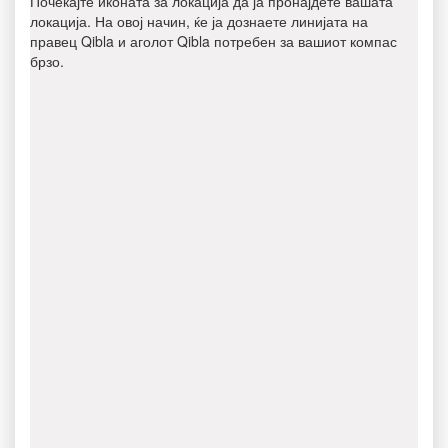
Почекајте иконата за локација да ја пронајдете вашата
локација. На овој начин, ќе ја дознаете линијата на
правец Qibla и аголот Qibla потребен за вашиот компас
брзо.