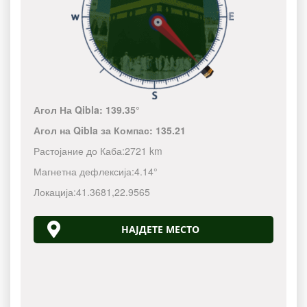
Агол На Qibla:
139.35°
Агол на Qibla за Компас:
135.21
Растојание до Каба:
2721 km
Магнетна дефлексија:
4.14°
Локација:
41.3681
,
22.9565
НАЈДЕТЕ МЕСТО