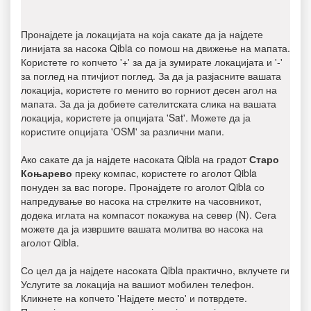
Пронајдете ја локацијата на која сакате да ја најдете
линијата за насока Qibla со помош на движење на мапата.
Користете го копчето '+' за да ја зумирате локацијата и '-'
за поглед на птичјиот поглед. За да ја разјасните вашата
локација, користете го менито во горниот десен агол на
мапата. За да ја добиете сателитската слика на вашата
локација, користете ја опцијата 'Sat'. Можете да ја
користите опцијата 'OSM' за различни мапи.
Ако сакате да ја најдете насоката Qibla на градот
Старо
Коњарево
преку компас, користете го аголот Qibla
понуден за вас погоре. Пронајдете го аголот Qibla со
напредување во насока на стрелките на часовникот,
додека иглата на компасот покажува на север (N). Сега
можете да ја извршите вашата молитва во насока на
аголот Qibla.
Со цел да ја најдете насоката Qibla практично, вклучете ги
Услугите за локација на вашиот мобилен телефон.
Кликнете на копчето 'Најдете место' и потврдете.