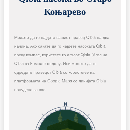
Коњарево
Можете да го најдете вашиот правец Qibla на два
начина. Ако сакате да го најдете насоката Qibla
преку компас, користете го аголот Qibla (Агол на
Qibla за Компас) подолу. Или можете да го
одредите правецот Qibla со користење на
платформата на Google Maps со линијата Qibla
понудена за вас.