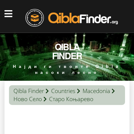
QIBLA
FINDER
Најди ги твоите Qibla
насоки лесно
Qibla Finder
Countries
Macedonia
Ново Село
Старо Коњарево