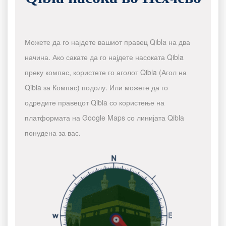
Можете да го најдете вашиот правец Qibla на два
начина. Ако сакате да го најдете насоката Qibla
преку компас, користете го аголот Qibla (Агол на
Qibla за Компас) подолу. Или можете да го
одредите правецот Qibla со користење на
платформата на Google Maps со линијата Qibla
понудена за вас.