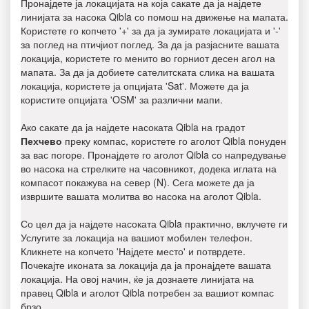
Пронајдете ја локацијата на која сакате да ја најдете
линијата за насока Qibla со помош на движење на мапата.
Користете го копчето '+' за да ја зумирате локацијата и '-'
за поглед на птичјиот поглед. За да ја разјасните вашата
локација, користете го менито во горниот десен агол на
мапата. За да ја добиете сателитската слика на вашата
локација, користете ја опцијата 'Sat'. Можете да ја
користите опцијата 'OSM' за различни мапи.
Ако сакате да ја најдете насоката Qibla на градот
Пехчево
преку компас, користете го аголот Qibla понуден
за вас погоре. Пронајдете го аголот Qibla со напредување
во насока на стрелките на часовникот, додека иглата на
компасот покажува на север (N). Сега можете да ја
извршите вашата молитва во насока на аголот Qibla.
Со цел да ја најдете насоката Qibla практично, вклучете ги
Услугите за локација на вашиот мобилен телефон.
Кликнете на копчето 'Најдете место' и потврдете.
Почекајте иконата за локација да ја пронајдете вашата
локација. На овој начин, ќе ја дознаете линијата на
правец Qibla и аголот Qibla потребен за вашиот компас
брзо.