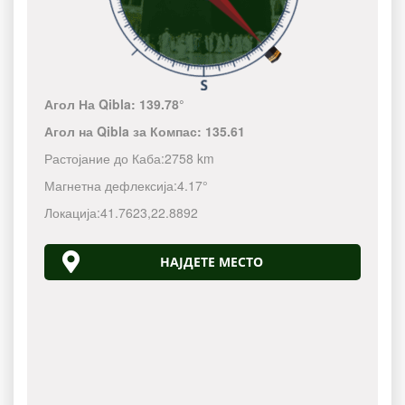
Агол На Qibla:
139.78°
Агол на Qibla за Компас:
135.61
Растојание до Каба:
2758 km
Магнетна дефлексија:
4.17°
Локација:
41.7623
,
22.8892
НАЈДЕТЕ МЕСТО