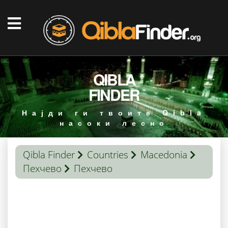
QIBLA
FINDER
Најди ги твоите Qibla
насоки лесно
Qibla Finder
Countries
Macedonia
Пехчево
Пехчево