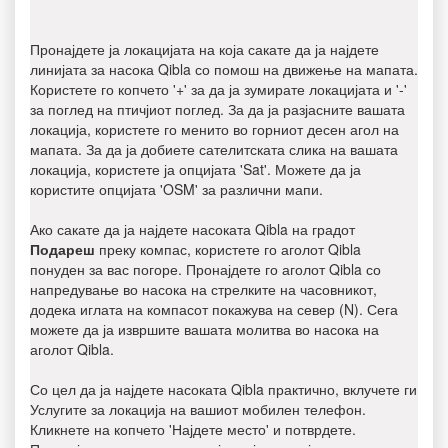
Пронајдете ја локацијата на која сакате да ја најдете
линијата за насока Qibla со помош на движење на мапата.
Користете го копчето '+' за да ја зумирате локацијата и '-'
за поглед на птичјиот поглед. За да ја разјасните вашата
локација, користете го менито во горниот десен агол на
мапата. За да ја добиете сателитската слика на вашата
локација, користете ја опцијата 'Sat'. Можете да ја
користите опцијата 'OSM' за различни мапи.
Ако сакате да ја најдете насоката Qibla на градот
Подареш
преку компас, користете го аголот Qibla
понуден за вас погоре. Пронајдете го аголот Qibla со
напредување во насока на стрелките на часовникот,
додека иглата на компасот покажува на север (N). Сега
можете да ја извршите вашата молитва во насока на
аголот Qibla.
Со цел да ја најдете насоката Qibla практично, вклучете ги
Услугите за локација на вашиот мобилен телефон.
Кликнете на копчето 'Најдете место' и потврдете.