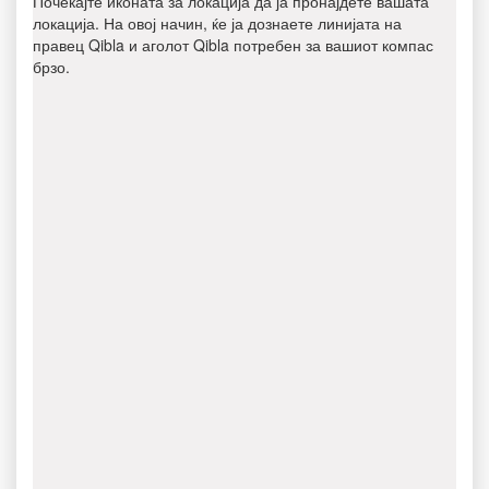
Почекајте иконата за локација да ја пронајдете вашата
локација. На овој начин, ќе ја дознаете линијата на
правец Qibla и аголот Qibla потребен за вашиот компас
брзо.