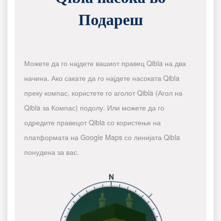
Подареш
Можете да го најдете вашиот правец Qibla на два
начина. Ако сакате да го најдете насоката Qibla
преку компас, користете го аголот Qibla (Агол на
Qibla за Компас) подолу. Или можете да го
одредите правецот Qibla со користење на
платформата на Google Maps со линијата Qibla
понудена за вас.