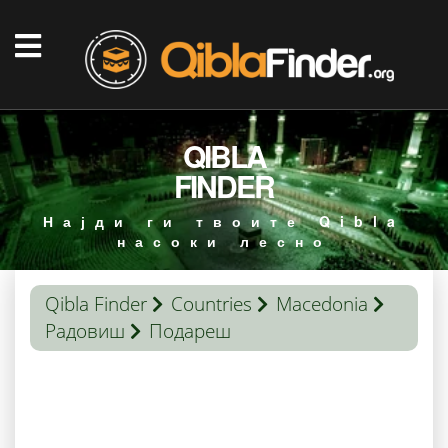
QIBLA
FINDER
Најди ги твоите Qibla
насоки лесно
Qibla Finder
Countries
Macedonia
Радовиш
Подареш