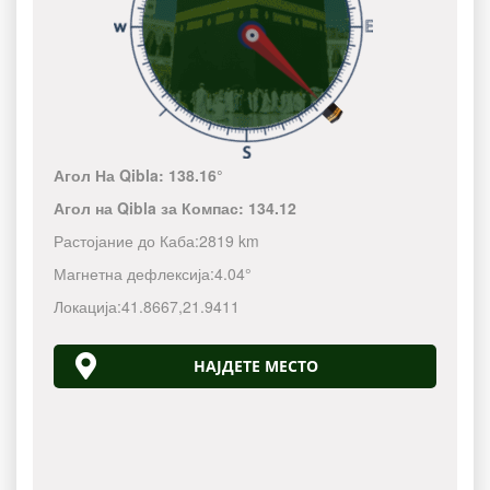
Агол На Qibla:
138.16°
Агол на Qibla за Компас:
134.12
Растојание до Каба:
2819 km
Магнетна дефлексија:
4.04°
Локација:
41.8667
,
21.9411
НАЈДЕТЕ МЕСТО