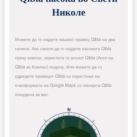
Николе
Можете да го најдете вашиот правец Qibla на два
начина. Ако сакате да го најдете насоката Qibla
преку компас, користете го аголот Qibla (Агол на
Qibla за Компас) подолу. Или можете да го
одредите правецот Qibla со користење на
платформата на Google Maps со линијата Qibla
понудена за вас.