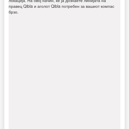
локација. На овој начин, ќе ја дознаете линијата на
правец Qibla и аголот Qibla потребен за вашиот компас
брзо.