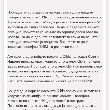
Пронајдете ја локацијата на која сакате да ја најдете
линијата за насока Qibla со помош на движење на мапата.
Користете го копчето '+' за да ја зумирате локацијата и '-'
за поглед на птичјиот поглед. За да ја разјасните вашата
локација, користете го менито во горниот десен агол на
мапата. За да ја добиете сателитската слика на вашата
локација, користете ја опцијата 'Sat'. Можете да ја
користите опцијата 'OSM' за различни мапи.
Ако сакате да ја најдете насоката Qibla на градот
Свети
Николе
преку компас, користете го аголот Qibla понуден
за вас погоре. Пронајдете го аголот Qibla со напредување
во насока на стрелките на часовникот, додека иглата на
компасот покажува на север (N). Сега можете да ја
извршите вашата молитва во насока на аголот Qibla.
Со цел да ја најдете насоката Qibla практично, вклучете ги
Услугите за локација на вашиот мобилен телефон.
Кликнете на копчето 'Најдете место' и потврдете.
Почекајте иконата за локација да ја пронајдете вашата