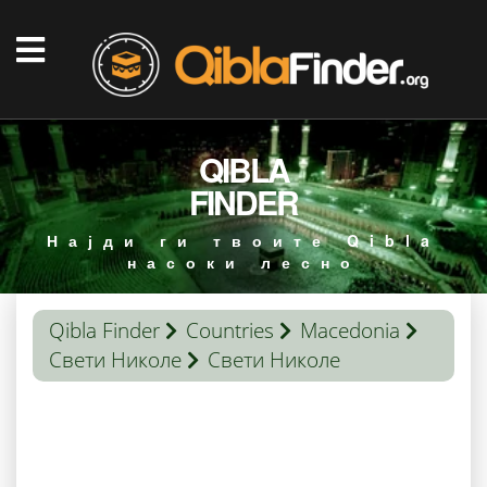
QIBLA
FINDER
Најди ги твоите Qibla
насоки лесно
Qibla Finder
Countries
Macedonia
Свети Николе
Свети Николе