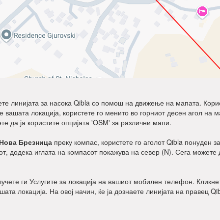
дете линијата за насока Qibla со помош на движење на мапата. Корист
ните вашата локација, користете го менито во горниот десен агол на 
ете да ја користите опцијата 'OSM' за различни мапи.
Нова Брезница
преку компас, користете го аголот Qibla понуден за
т, додека иглата на компасот покажува на север (N). Сега можете 
клучете ги Услугите за локација на вашиот мобилен телефон. Кликнет
ашата локација. На овој начин, ќе ја дознаете линијата на правец Qi