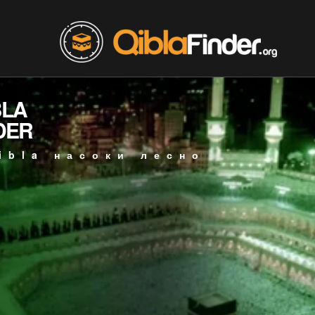
BLA
DER
ibla насоки лесно