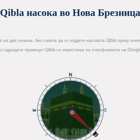
Qibla насока во Нова Брезниц
 на два начина. Ако сакате да го најдете насоката Qibla преку компа
го одредите правецот Qibla со користење на платформата на Googl