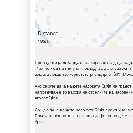
Distance
2858 km
Пронајдете ја локацијата на која сакате да ја нај
'-' за поглед на птичјиот поглед. За да ја разјас
вашата локација, користете ја опцијата 'Sat'. Мож
Ако сакате да ја најдете насоката Qibla на градот
напредување во насока на стрелките на часовнико
аголот Qibla.
Со цел да ја најдете насоката Qibla практично, в
Почекајте иконата за локација да ја пронајдете в
брзо.