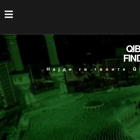
QI
FIN
Најди ги твоите Q