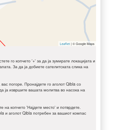
| © Google Maps
Leaflet
ете го копчето '+' за да ја зумирате локацијата и
мапата. За да ја добиете сателитската слика на
 вас погоре. Пронајдете го аголот Qibla со
да ја извршите вашата молитва во насока на
е на копчето 'Најдете место' и потврдете.
bla и аголот Qibla потребен за вашиот компас