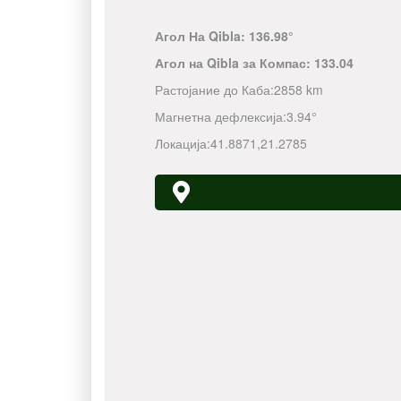
Агол На Qibla:
136.98°
Агол на Qibla за Компас:
133.04
Растојание до Каба:
2858 km
Магнетна дефлексија:
3.94°
Локација:
41.8871
,
21.2785