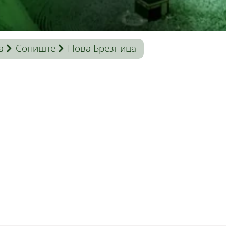
a
Сопиште
Нова Брезница