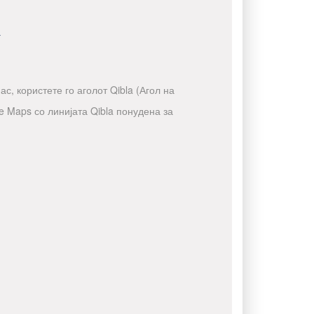
а
с, користете го аголот Qibla (Агол на
e Maps со линијата Qibla понудена за