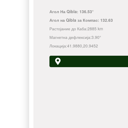
Агол На Qibla:
136.53°
Агол на Qibla за Компас:
132.63
Растојание до Каба:
2885 km
Магнетна дефлексија:
3.90°
Локација:
41.9880
,
20.9452