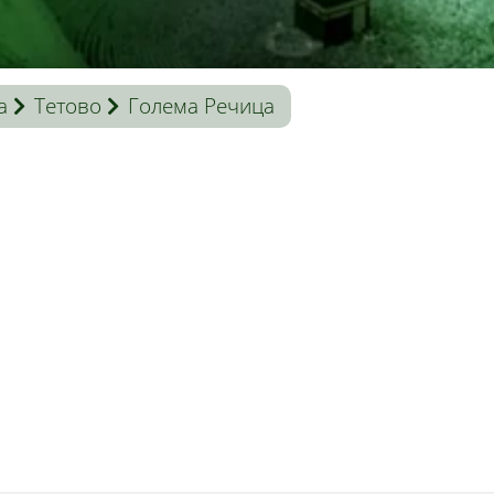
a
Тетово
Голема Речица