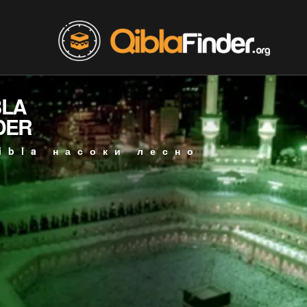
BLA
DER
ibla насоки лесно