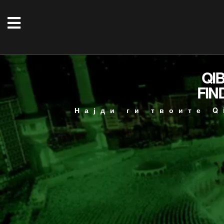
QI
FIN
Најди ги твоите Q