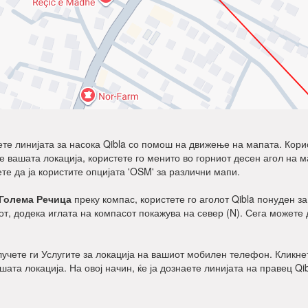
дете линијата за насока Qibla со помош на движење на мапата. Корист
ните вашата локација, користете го менито во горниот десен агол на 
ете да ја користите опцијата 'OSM' за различни мапи.
Голема Речица
преку компас, користете го аголот Qibla понуден за
т, додека иглата на компасот покажува на север (N). Сега можете 
клучете ги Услугите за локација на вашиот мобилен телефон. Кликнет
ашата локација. На овој начин, ќе ја дознаете линијата на правец Qi