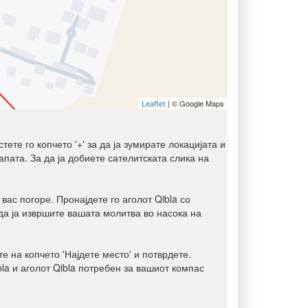
| © Google Maps
Leaflet
ете го копчето '+' за да ја зумирате локацијата и
мапата. За да ја добиете сателитската слика на
 вас погоре. Пронајдете го аголот Qibla со
да ја извршите вашата молитва во насока на
е на копчето 'Најдете место' и потврдете.
bla и аголот Qibla потребен за вашиот компас