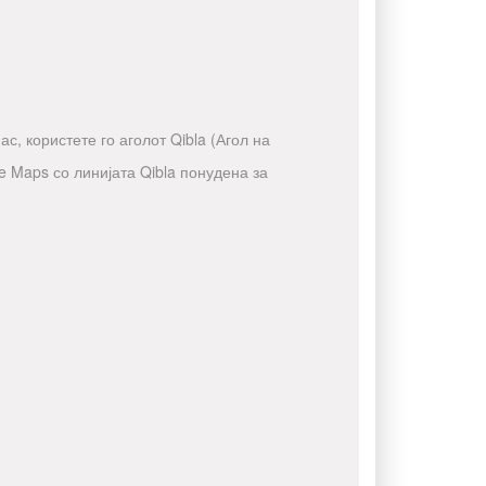
с, користете го аголот Qibla (Агол на
e Maps со линијата Qibla понудена за