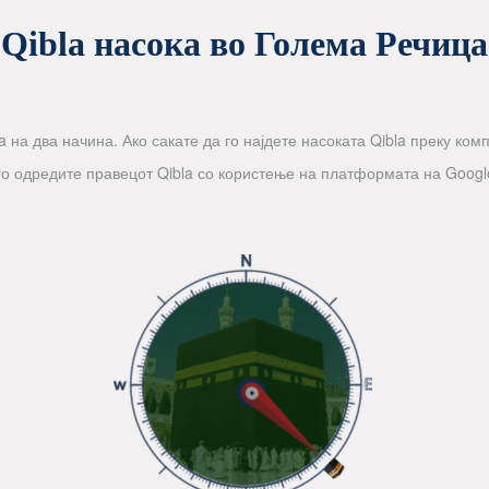
Qibla насока во Голема Речица
 на два начина. Ако сакате да го најдете насоката Qibla преку компа
го одредите правецот Qibla со користење на платформата на Googl