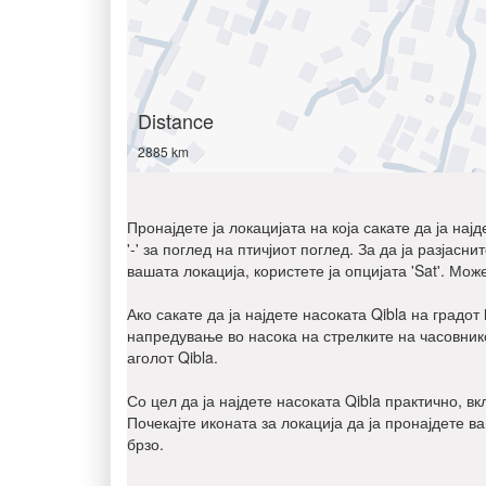
Distance
2885 km
Пронајдете ја локацијата на која сакате да ја нај
'-' за поглед на птичјиот поглед. За да ја разјас
вашата локација, користете ја опцијата 'Sat'. Мож
Ако сакате да ја најдете насоката Qibla на градот
напредување во насока на стрелките на часовнико
аголот Qibla.
Со цел да ја најдете насоката Qibla практично, в
Почекајте иконата за локација да ја пронајдете в
брзо.