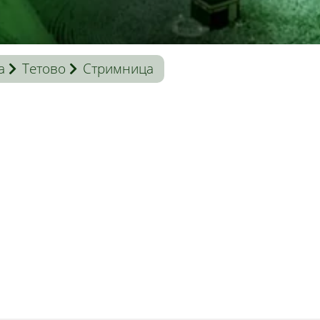
a
Тетово
Стримница