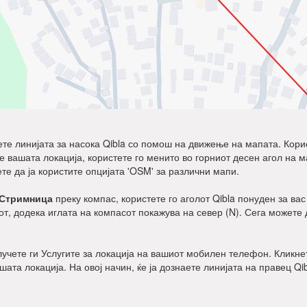
дете линијата за насока Qibla со помош на движење на мапата. Корист
ните вашата локација, користете го менито во горниот десен агол на 
ете да ја користите опцијата 'OSM' за различни мапи.
Стримница
преку компас, користете го аголот Qibla понуден за вас
т, додека иглата на компасот покажува на север (N). Сега можете 
клучете ги Услугите за локација на вашиот мобилен телефон. Кликнет
ашата локација. На овој начин, ќе ја дознаете линијата на правец Qi