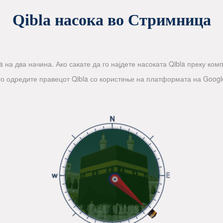
Qibla насока во Стримница
 на два начина. Ако сакате да го најдете насоката Qibla преку компа
го одредите правецот Qibla со користење на платформата на Googl