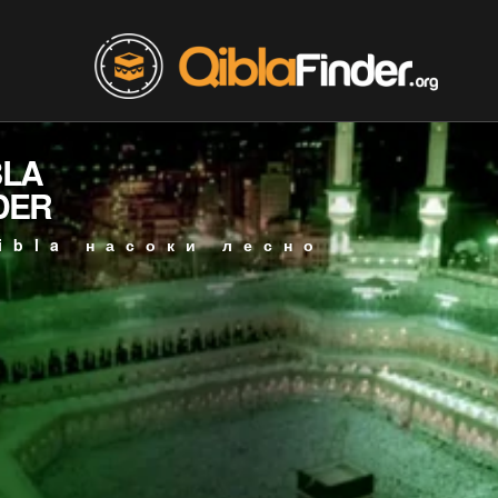
BLA
DER
ibla насоки лесно