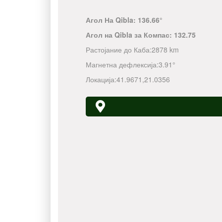
Агол На Qibla:
136.66°
Агол на Qibla за Компас:
132.75
Растојание до Каба:
2878 km
Магнетна дефлексија:
3.91°
Локација:
41.9671
,
21.0356