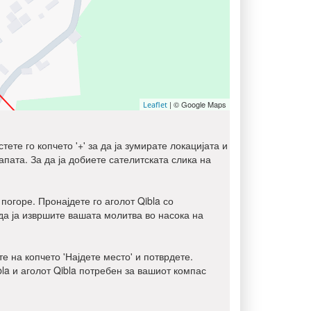
| © Google Maps
Leaflet
ете го копчето '+' за да ја зумирате локацијата и
мапата. За да ја добиете сателитската слика на
 погоре. Пронајдете го аголот Qibla со
да ја извршите вашата молитва во насока на
е на копчето 'Најдете место' и потврдете.
bla и аголот Qibla потребен за вашиот компас