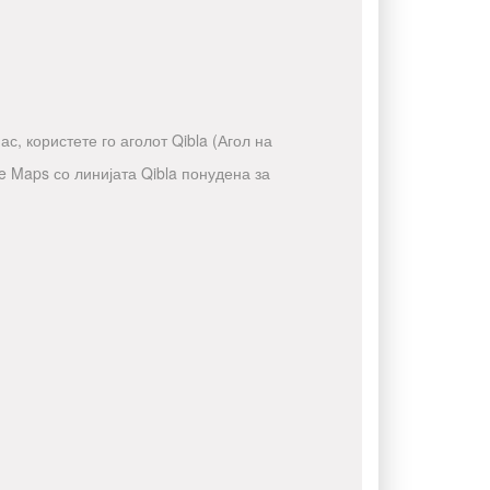
с, користете го аголот Qibla (Агол на
e Maps со линијата Qibla понудена за