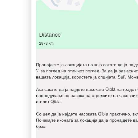
Distance
2878 km
Пронајдете ја локацијата на која сакате да ја нај
'-' за поглед на птичјиот поглед. За да ја разјас
вашата локација, користете ја опцијата 'Sat'. Мож
Ако сакате да ја најдете насоката Qibla на градот
напредување во насока на стрелките на часовнико
аголот Qibla.
Со цел да ја најдете насоката Qibla практично, в
Почекајте иконата за локација да ја пронајдете в
брзо.