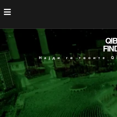
QI
FIN
Најди ги твоите Q