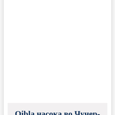
Qibla насока во Чучер-