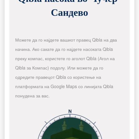
Сандево
Можете да го најдете вашиот правец Qibla на два
начина. Ако сакате да го најдете насоката Qibla
преку компас, користете го аголот Qibla (Агол на
Qibla за Компас) подолу. Или можете да го
одредите правецот Qibla со користење на
платформата на Google Maps со линијата Qibla
понудена за вас.