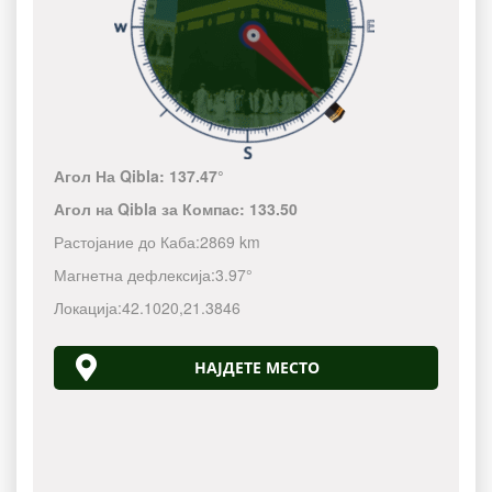
Агол На Qibla:
137.47°
Агол на Qibla за Компас:
133.50
Растојание до Каба:
2869 km
Магнетна дефлексија:
3.97°
Локација:
42.1020
,
21.3846
НАЈДЕТЕ МЕСТО