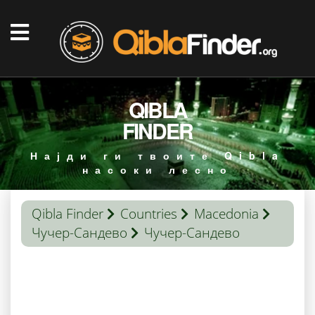
QIBLA
FINDER
Најди ги твоите Qibla
насоки лесно
Qibla Finder
Countries
Macedonia
Чучер-Сандево
Чучер-Сандево