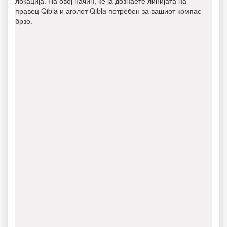
локација. На овој начин, ќе ја дознаете линијата на
правец Qibla и аголот Qibla потребен за вашиот компас
брзо.