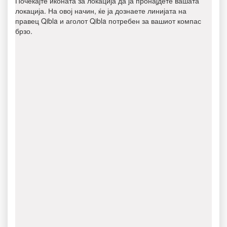
Почекајте иконата за локација да ја пронајдете вашата
локација. На овој начин, ќе ја дознаете линијата на
правец Qibla и аголот Qibla потребен за вашиот компас
брзо.