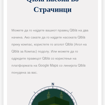
Страчинци
Можете да го најдете вашиот правец Qibla на два
начина. Ако сакате да го најдете насоката Qibla
преку компас, користете го аголот Qibla (Агол на
Qibla за Компас) подолу. Или можете да го
одредите правецот Qibla со користење на
платформата на Google Maps со линијата Qibla
понудена за вас.