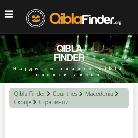
QIBLA
FINDER
Најди ги твоите Qibla
насоки лесно
Qibla Finder
Countries
Macedonia
Скопје
Страчинци