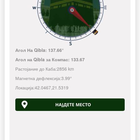
Агол На Qibla:
137.66°
Агол на Qibla за Компас:
133.67
Растојание до Каба:
2856 km
Магнетна дефлексија:
3.99°
Локација:
42.0467
,
21.5319
НАЈДЕТЕ МЕСТО