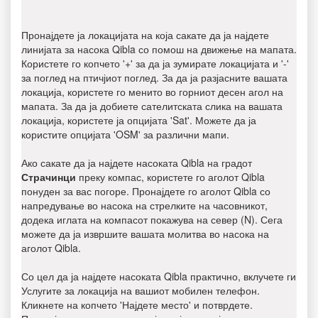
Пронајдете ја локацијата на која сакате да ја најдете
линијата за насока Qibla со помош на движење на мапата.
Користете го копчето '+' за да ја зумирате локацијата и '-'
за поглед на птичјиот поглед. За да ја разјасните вашата
локација, користете го менито во горниот десен агол на
мапата. За да ја добиете сателитската слика на вашата
локација, користете ја опцијата 'Sat'. Можете да ја
користите опцијата 'OSM' за различни мапи.
Ако сакате да ја најдете насоката Qibla на градот
Страчинци
преку компас, користете го аголот Qibla
понуден за вас погоре. Пронајдете го аголот Qibla со
напредување во насока на стрелките на часовникот,
додека иглата на компасот покажува на север (N). Сега
можете да ја извршите вашата молитва во насока на
аголот Qibla.
Со цел да ја најдете насоката Qibla практично, вклучете ги
Услугите за локација на вашиот мобилен телефон.
Кликнете на копчето 'Најдете место' и потврдете.