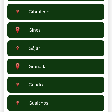
Gibraleón
Gines
Gójar
Granada‎
Guadix
Gualchos