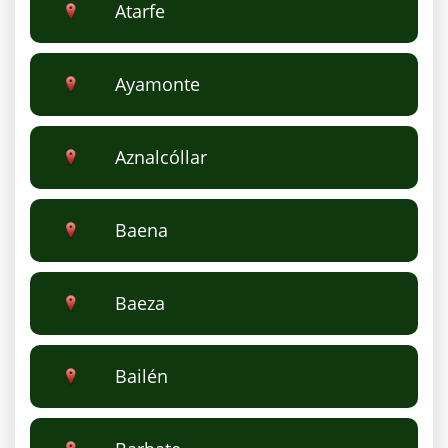
Atarfe
Ayamonte
Aznalcóllar
Baena
Baeza
Bailén