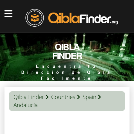
QIBLA
FINDER
Encuentra tu
Dirección de Qibla
Fácilmente
Qibla Finder
Countries
Spain
Andalucía