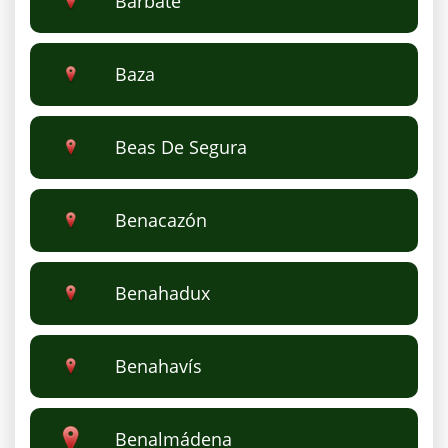
Barbate
Baza
Beas De Segura
Benacazón
Benahadux
Benahavís
Benalmádena