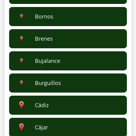
Bornos
Brenes
Bujalance
Burguillos
Cádiz
Cájar