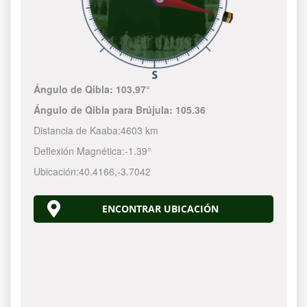
Ángulo de Qibla:
103.97°
Ángulo de Qibla para Brújula:
105.36
Distancia de Kaaba:
4603 km
Deflexión Magnética:
-1.39°
Ubicación:
40.4166
,
-3.7042
ENCONTRAR UBICACIÓN