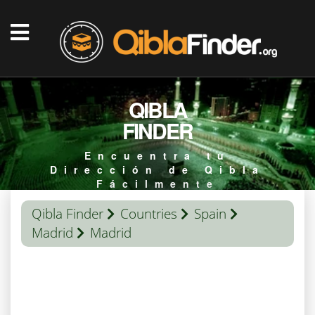
QIBLA
FINDER
Encuentra tu
Dirección de Qibla
Fácilmente
Qibla Finder
Countries
Spain
Madrid
Madrid