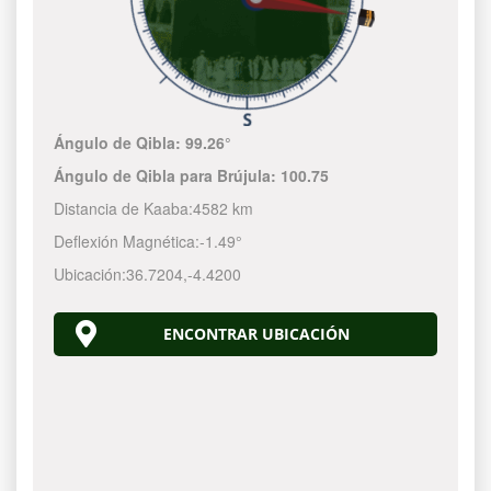
Ángulo de Qibla:
99.26°
Ángulo de Qibla para Brújula:
100.75
Distancia de Kaaba:
4582 km
Deflexión Magnética:
-1.49°
Ubicación:
36.7204
,
-4.4200
ENCONTRAR UBICACIÓN