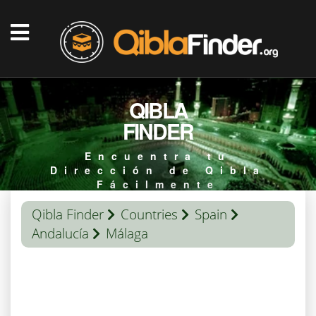
QIBLA
FINDER
Encuentra tu
Dirección de Qibla
Fácilmente
Qibla Finder
Countries
Spain
Andalucía
Málaga