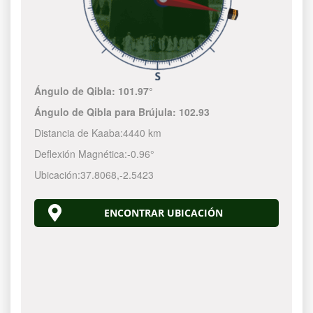
Ángulo de Qibla:
101.97°
Ángulo de Qibla para Brújula:
102.93
Distancia de Kaaba:
4440 km
Deflexión Magnética:
-0.96°
Ubicación:
37.8068
,
-2.5423
ENCONTRAR UBICACIÓN