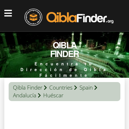
QIBLA
FINDER
Encuentra tu
Dirección de Qibla
Fácilmente
Qibla Finder
Countries
Spain
Andalucía
Huéscar