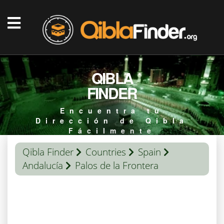
QIBLA
FINDER
Encuentra tu
Dirección de Qibla
Fácilmente
Qibla Finder
Countries
Spain
Andalucía
Palos de la Frontera