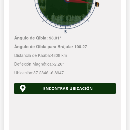
Ángulo de Qibla:
98.01°
Ángulo de Qibla para Brújula:
100.27
Distancia de Kaaba:
4808 km
Deflexión Magnética:
-2.26°
Ubicación:
37.2346
,
-6.8947
ENCONTRAR UBICACIÓN