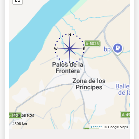
Distance
4808 km
| © Google Maps
Leaflet