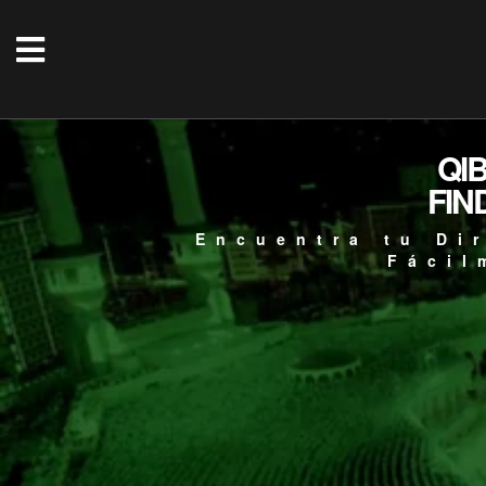
QI
FIN
Encuentra tu Di
Fácil