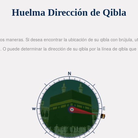
Huelma Dirección de Qibla
os maneras. Si desea encontrar la ubicación de su qibla con brújula, ut
. O puede determinar la dirección de su qibla por la línea de qibla que