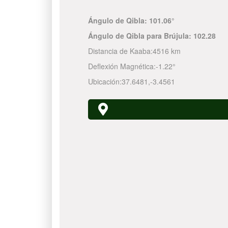
Ángulo de Qibla:
101.06°
Ángulo de Qibla para Brújula:
102.28
Distancia de Kaaba:
4516 km
Deflexión Magnética:
-1.22°
Ubicación:
37.6481
,
-3.4561