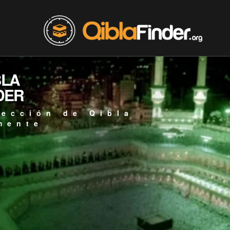
BLA
DER
rección de Qibla
mente