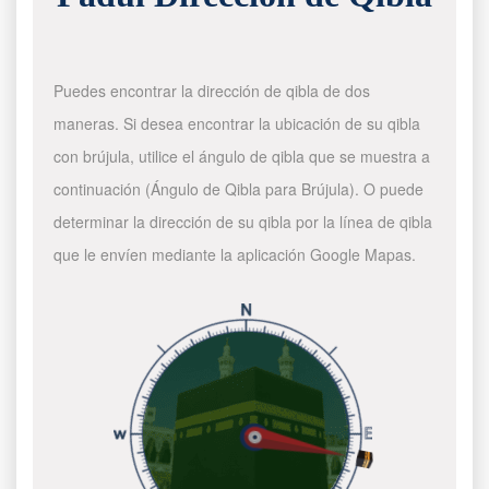
Puedes encontrar la dirección de qibla de dos
maneras. Si desea encontrar la ubicación de su qibla
con brújula, utilice el ángulo de qibla que se muestra a
continuación (Ángulo de Qibla para Brújula). O puede
determinar la dirección de su qibla por la línea de qibla
que le envíen mediante la aplicación Google Mapas.