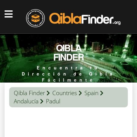
QIBLA
FINDER
Encuentra tu
Dirección de Qibla
Fácilmente
Qibla Finder
Countries
Spain
Andalucía
Padul