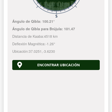
Ángulo de Qibla:
100.21°
Ángulo de Qibla para Brújula:
101.47
Distancia de Kaaba:
4518 km
Deflexión Magnética:
-1.26°
Ubicación:
37.0251
,
-3.6230
ENCONTRAR UBICACIÓN