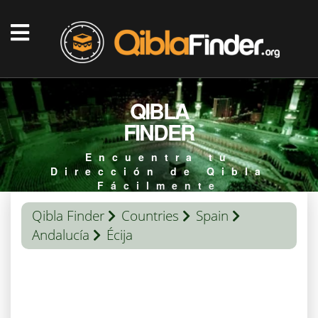
QIBLA
FINDER
Encuentra tu
Dirección de Qibla
Fácilmente
Qibla Finder
Countries
Spain
Andalucía
Écija