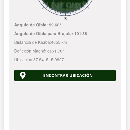
Ángulo de Qibla:
99.68°
Ángulo de Qibla para Brújula:
101.38
Distancia de Kaaba:
4655 km
Deflexión Magnética:
-1.70°
Ubicación:
37.5415
,
-5.0827
ENCONTRAR UBICACIÓN