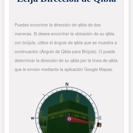
Puedes encontrar la dirección de qibla de dos
maneras. Si desea encontrar la ubicación de su qibla
con brújula, utilice el ángulo de qibla que se muestra a
continuación (Ángulo de Qibla para Brújula). O puede
determinar la dirección de su qibla por la línea de qibla
que le envíen mediante la aplicación Google Mapas.