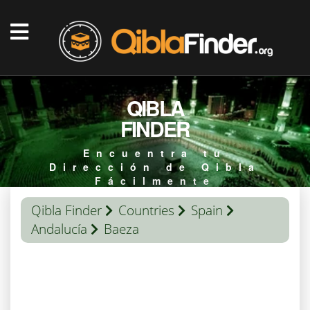
QIBLA
FINDER
Encuentra tu
Dirección de Qibla
Fácilmente
Qibla Finder
Countries
Spain
Andalucía
Baeza