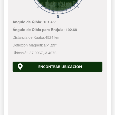
Ángulo de Qibla:
101.45°
Ángulo de Qibla para Brújula:
102.68
Distancia de Kaaba:
4524 km
Deflexión Magnética:
-1.23°
Ubicación:
37.9967
,
-3.4676
ENCONTRAR UBICACIÓN