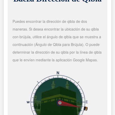
Puedes encontrar la dirección de qibla de dos
maneras. Si desea encontrar la ubicación de su qibla
con brújula, utilice el ángulo de qibla que se muestra a
continuación (Ángulo de Qibla para Brújula). O puede
determinar la dirección de su qibla por la línea de qibla
que le envíen mediante la aplicación Google Mapas.