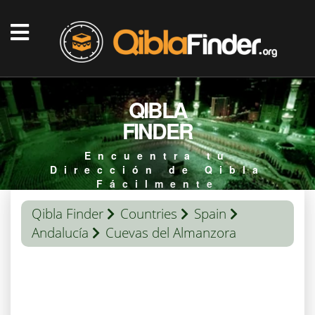
QIBLA
FINDER
Encuentra tu
Dirección de Qibla
Fácilmente
Qibla Finder
Countries
Spain
Andalucía
Cuevas del Almanzora