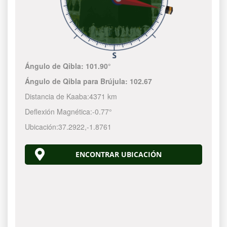
Ángulo de Qibla:
101.90°
Ángulo de Qibla para Brújula:
102.67
Distancia de Kaaba:
4371 km
Deflexión Magnética:
-0.77°
Ubicación:
37.2922
,
-1.8761
ENCONTRAR UBICACIÓN