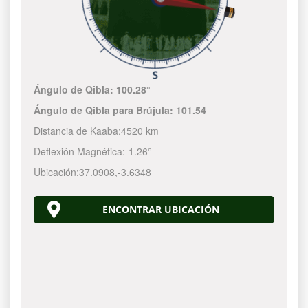
Ángulo de Qibla:
100.28°
Ángulo de Qibla para Brújula:
101.54
Distancia de Kaaba:
4520 km
Deflexión Magnética:
-1.26°
Ubicación:
37.0908
,
-3.6348
ENCONTRAR UBICACIÓN