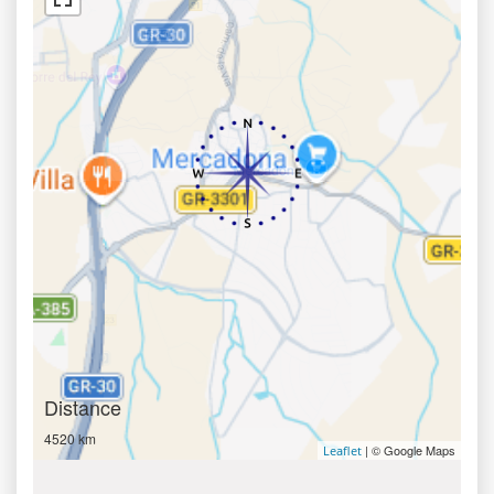
Distance
4520 km
| © Google Maps
Leaflet